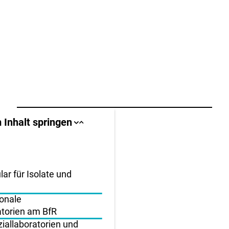
llbereich
 Inhalt springen
Sprungankerliste
Sprungankerliste
schließen
öffnen
igen
en
ar für Isolate und
ionale
atorien am BfR
ziallaboratorien und