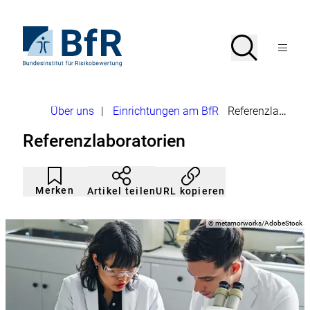
Direkt
zum
Seiteninhalt
Zur
Suche
Suche
springen
Startseite
Menü
von
öffnen
BfR
–
Bundesinstitut
Brotkrumennavigation
Über uns
|
Einrichtungen am BfR
Referenzlaboratorien
für
Risikobewertung
Referenzlaboratorien
Artikel
Durch
nicht
Klicken
Merken
URL kopieren
Artikel teilen
gemerkt
der
Merkliste
hinzufügen.
Copyright
©
metamorworks/AdobeStock