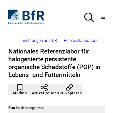
Direkt
zum
Seiteninhalt
Zur
Suche
Suche
springen
Startseite
Menü
von
öffnen
BfR
–
Bundesinstitut
Brotkrumennavigation
Einrichtungen am BfR
|
Referenzlaboratorien
Halo
für
Risikobewertung
Nationales Referenzlabor für
halogenierte persistente
organische Schadstoffe (POP) in
Lebens- und Futtermitteln
Artikel
Durch
nicht
Klicken
Merken
URL kopieren
Artikel teilen
gemerkt
der
Merkliste
hinzufügen.
Zum Inhalt springen
Inhalt
Inhalt