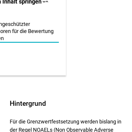
llbereich
 Inhalt springen
Sprungankerliste
Sprungankerliste
schließen
öffnen
igen
engeschützter
toren für die Bewertung
en
en
Hintergrund
Für die Grenzwertfestsetzung werden bislang in
der Regel NOAELs (
Non Observable Adverse