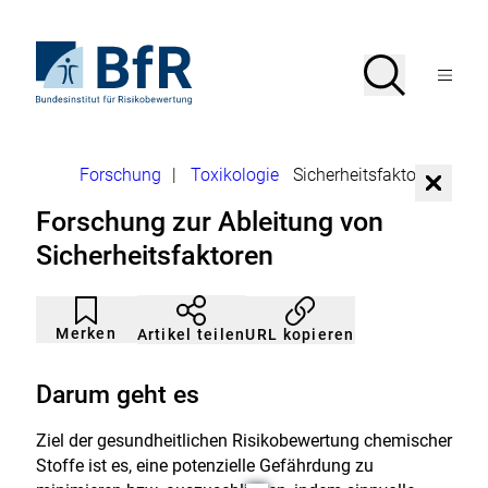
Direkt
zum
Seiteninhalt
Zur
Suche
Suche
springen
Startseite
Menü
von
öffnen
BfR
–
Bundesinstitut
Brotkrumennavigation
Forschung
|
Toxikologie
Sicherheitsfaktoren
für
D
Risikobewertung
i
Forschung zur Ableitung von
a
l
Sicherheitsfaktoren
o
g
s
c
Artikel
Durch
h
nicht
Klicken
l
Merken
URL kopieren
Artikel teilen
gemerkt
der
i
Merkliste
e
hinzufügen.
ß
Darum geht es
e
n
Ziel der gesundheitlichen Risikobewertung chemischer
Stoffe ist es, eine potenzielle Gefährdung zu