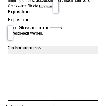
minimieren bzw. auszuschließen, indem sinnvolle
Grenzwerte für die
Exposition
Exposition
Exposition
Zum Glossareintrag
festgelegt werden.
Zum Inhalt springen
Inhalt
Inhalt
öffnen
schließen