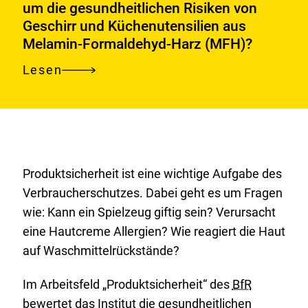
„Coffee
um die gesundheitlichen Risiken von
Methoden
Geschirr und Küchenutensilien aus
to
in
Melamin-Formaldehyd-Harz (MFH)?
go“:
der
auf
Risikobewertung
Lesen
Bunt,
Hygienestandards
leicht,
und
robust
Materialien
–
achten
aber
Produktsicherheit ist eine wichtige Aufgabe des
wie
Verbraucherschutzes. Dabei geht es um Fragen
steht
wie: Kann ein Spielzeug giftig sein? Verursacht
es
eine Hautcreme Allergien? Wie reagiert die Haut
um
auf Waschmittelrückstände?
die
gesundheitlichen
Im Arbeitsfeld „Produktsicherheit“ des
BfR
Risiken
bewertet das Institut die gesundheitlichen