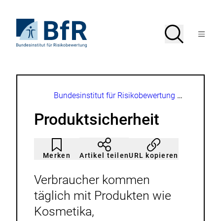
Direkt
zum
Seiteninhalt
Zur
Suche
Suche
springen
Startseite
Menü
von
öffnen
BfR
–
Bundesinstitut
für
Risikobewertung
Brotkrumennavigation
Bundesinstitut für Risikobewertung
Produktsich
Produktsicherheit
Artikel
Durch
nicht
Klicken
Merken
URL kopieren
Artikel teilen
gemerkt
der
Merkliste
hinzufügen.
Verbraucher kommen
täglich mit Produkten wie
Kosmetika,