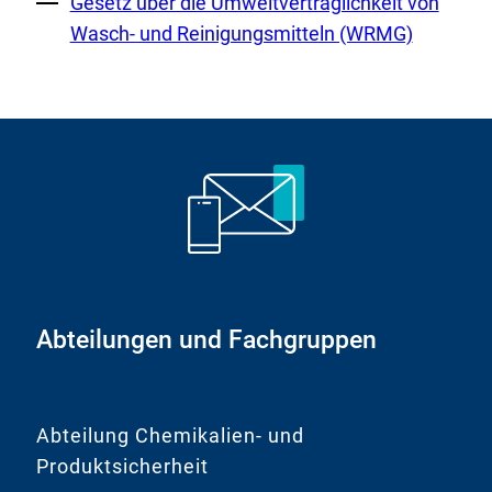
Externer
Gesetz über die Umweltverträglichkeit von
Link:
Wasch- und Reinigungsmitteln (WRMG)
Abteilungen und Fachgruppen
Abteilung Chemikalien- und
Produktsicherheit