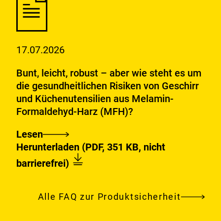
„Coffee
to
go“:
17.07.2026
auf
Hygienestandards
Bunt, leicht, robust – aber wie steht es um
und
die gesundheitlichen Risiken von Geschirr
Materialien
und Küchenutensilien aus Melamin-
achten
Formaldehyd-Harz (MFH)?
Lesen
Bunt,
Download:
Fragen_und_Antworten_zu_Gesc
Herunterladen
(PDF, 351 KB, nicht
leicht,
Formaldehyd-
barrierefrei)
robust
Harz.pdf
–
aber
Alle FAQ zur Produktsicherheit
wie
steht