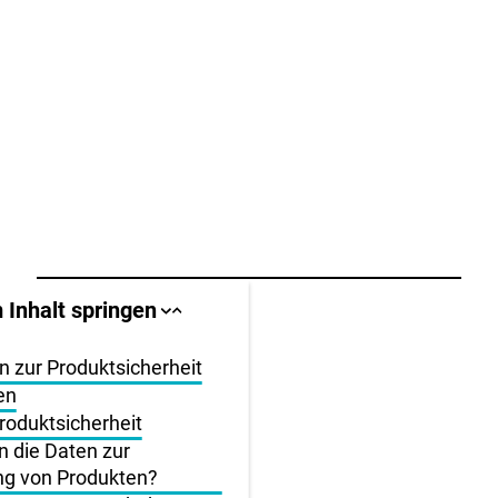
llbereich
 Inhalt springen
Sprungankerliste
Sprungankerliste
schließen
öffnen
igen
 zur Produktsicherheit
en
en
Produktsicherheit
die Daten zur
ng von Produkten?