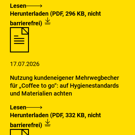
Lesen
Trifluoressigsäure
Download:
trifluoressigsäure-
Herunterladen
(PDF, 296 KB, nicht
(TFA)
tfa-
barrierefrei)
in
in-
Lebensmitteln:
lebensmitteln-
Wie
wie-
steht
steht-
es
es-
17.07.2026
um
um-
das
das-
Nutzung kundeneigener Mehrwegbecher
gesundheitliche
gesundheitliche-
für „Coffee to go“: auf Hygienestandards
Risiko?
risiko.pdf
und Materialien achten
Lesen
Nutzung
Download:
Fragen_und_Antworten_zur_Nut
Herunterladen
(PDF, 332 KB, nicht
kundeneigener
barrierefrei)
Mehrwegbecher
für