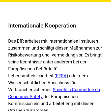
es
um
die
gesundheitlichen
Internationale Kooperation
Risiken
von
Das
BfR
arbeitet mit internationalen Instituten
Geschirr
zusammen und schlägt diesen Maßnahmen zur
und
Risikobewertung und -vermeidung vor. Es bringt
Küchenutensilien
seine Kenntnisse unter anderem bei der
aus
Melamin-
Europäischen Behörde für
Formaldehyd-
E
Lebensmittelsicherheit (
EFSA
) oder dem
Harz
x
Wissenschaftlichen Ausschuss für
(MFH)?
E
t
Verbrauchersicherheit
Scientific Committee on
x
e
Consumer Safety
der Europäischen
t
r
Kommission ein und arbeitet eng mit diesen
e
n
Organen zusammen.