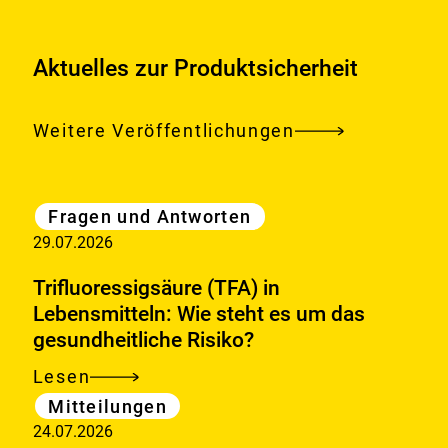
Aktuelles zur Produktsicherheit
Weitere Veröffentlichungen
Aktuelle
Kategorie
Fragen und Antworten
Meldungen
29.07.2026
Trifluoressigsäure (TFA) in
Lebensmitteln: Wie steht es um das
gesundheitliche Risiko?
Lesen
Trifluoressigsäure
Kategorie
Mitteilungen
(TFA)
24.07.2026
in