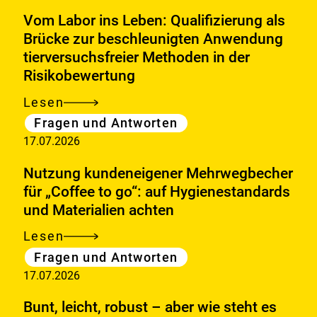
Lebensmitteln:
Vom Labor ins Leben: Qualifizierung als
Wie
Brücke zur beschleunigten Anwendung
tierversuchsfreier Methoden in der
steht
Risikobewertung
es
um
Lesen
Vom
das
Kategorie
Fragen und Antworten
Labor
gesundheitliche
17.07.2026
ins
Risiko?
Leben:
Nutzung kundeneigener Mehrwegbecher
Qualifizierung
für „Coffee to go“: auf Hygienestandards
und Materialien achten
als
Brücke
Lesen
Nutzung
zur
Kategorie
Fragen und Antworten
kundeneigener
beschleunigten
17.07.2026
Mehrwegbecher
Anwendung
für
Bunt, leicht, robust – aber wie steht es
tierversuchsfreier