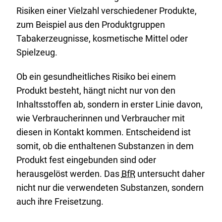
von
Risiken einer Vielzahl verschiedener Produkte,
Geschirr
zum Beispiel aus den Produktgruppen
und
Tabakerzeugnisse, kosmetische Mittel oder
Küchenutensilien
Spielzeug.
aus
Melamin-
Ob ein gesundheitliches Risiko bei einem
Formaldehyd-
Produkt besteht, hängt nicht nur von den
Harz
Inhaltsstoffen ab, sondern in erster Linie davon,
(MFH)?
wie Verbraucherinnen und Verbraucher mit
diesen in Kontakt kommen. Entscheidend ist
somit, ob die enthaltenen Substanzen in dem
Produkt fest eingebunden sind oder
herausgelöst werden. Das
BfR
untersucht daher
nicht nur die verwendeten Substanzen, sondern
auch ihre Freisetzung.