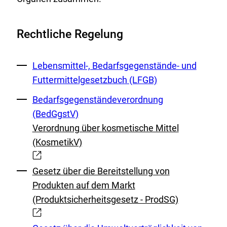
r
e
n
r
Rechtliche Regelung
e
L
r
i
Externer
Lebensmittel-, Bedarfsgegenstände- und
L
n
Link:
Futtermittelgesetzbuch (LFGB)
i
k
n
:
Externer
Bedarfsgegenständeverordnung
k
Link:
(BedGgstV)
:
Verordnung über kosmetische Mittel
(KosmetikV)
Externer
Link:
Gesetz über die Bereitstellung von
Produkten auf dem Markt
Externer
(Produktsicherheitsgesetz - ProdSG)
Link: