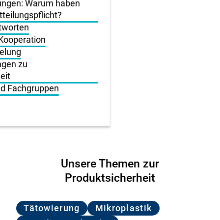
lungen: Warum haben
teilungspflicht?
tworten
 Kooperation
gelung
ngen zu
eit
nd Fachgruppen
Unsere Themen zur
Produktsicherheit
Tätowierung
Mikroplastik