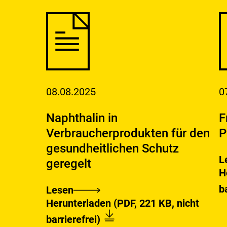
08.08.2025
0
Naphthalin in
F
Verbraucherprodukten für den
P
gesundheitlichen Schutz
L
geregelt
F
D
H
u
b
Lesen
A
Naphthalin
Download:
Fragen
Herunterladen
(PDF, 221 KB, nicht
z
in
und
P
barrierefrei)
Verbraucherprodukten