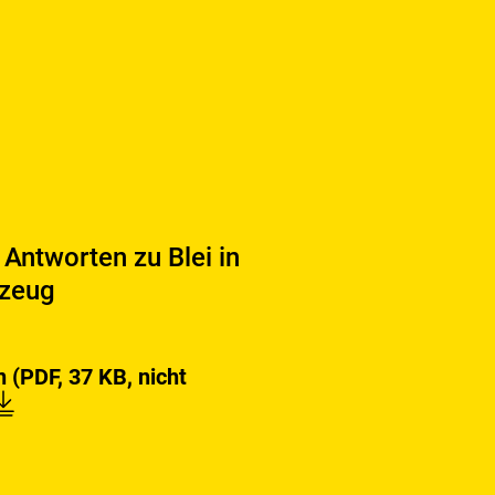
Antworten zu Blei in
lzeug
Fragen
en
(PDF, 37 KB, nicht
und
Antworten
zu
Blei