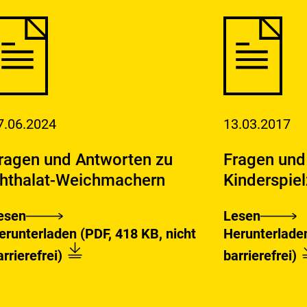
7.06.2024
13.03.2017
ragen und Antworten zu
Fragen und 
hthalat-Weichmachern
Kinderspie
esen
Lesen
ragen
Fragen
ownload:
Fragen_und_Antworten_zu_Phthalat-
Download:
erunterladen
(PDF, 418 KB, nicht
Herunterlad
nd
und
Weichmachern.pdf
arrierefrei)
barrierefrei)
ntworten
Antworten
u
zu
hthalat-
Blei