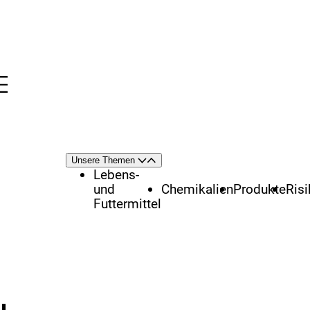
Menü
nü
Themenschwerpunkte
Unsere Themen
Öffnen
Schließen
Lebens-
und
Chemikalien
Produkte
Ris
Futtermittel