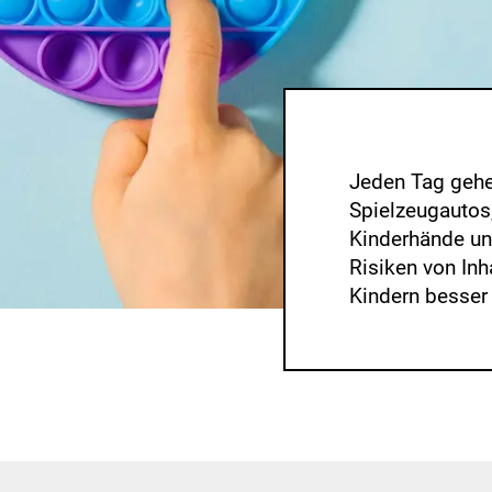
s
i
k
o
-
B
e
w
Jeden Tag gehe
e
Spielzeugautos,
r
t
Kinderhände u
u
Risiken von Inh
n
Kindern besser
g