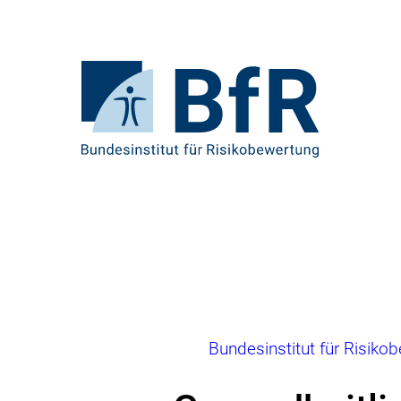
Direkt
zum
Seiteninhalt
springen
Zur
Startseite
von
BfR
–
Bundesinstitut
für
Risikobewertung
Brotkrumennavigation
Bundesinstitut für Risiko