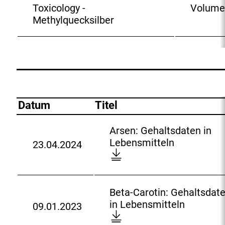
i
Toxicology -
Volume
n
Methylquecksilber
k
:
Gehaltsdaten-
Datensätze
Datum
Titel
Arsen: Gehaltsdaten in
A
Lebensmitteln
23.04.2024
D
r
o
s
w
e
n
n
Beta-Carotin: Gehaltsdat
l
:
B
in Lebensmitteln
09.01.2023
o
D
G
e
a
o