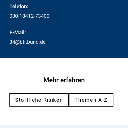
i
t
p
Telefon:
n
u
a
_
030-18412-73400
d
r
p
y
e
r
.
E-Mail:
d
e
x
_
p
34@bfr.bund.de
l
f
a
s
o
r
x
o
e
d
d
s
_
Mehr erfahren
_
f
o
o
f
o
Stoffliche Risiken
Themen A-Z
_
d
B
s
f
_
R
o