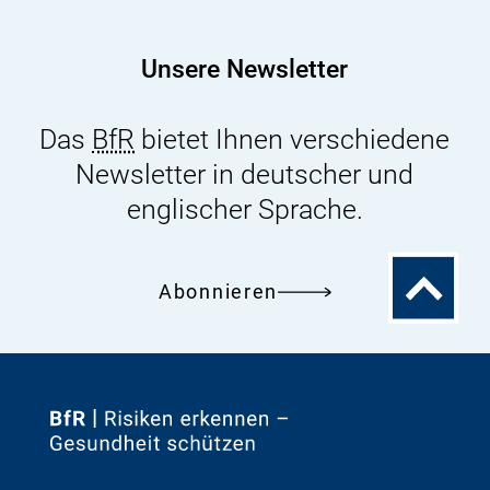
_
f
M
_
E
B
Unsere Newsletter
A
f
L
R
_
Das
BfR
bietet Ihnen verschiedene
_
s
M
Newsletter in deutscher und
t
E
englischer Sprache.
u
A
d
L
y
_
Zum
Abonnieren
.
s
Seitenanfa
x
t
l
u
s
d
x
y
Zur
.
x
Startseite
l