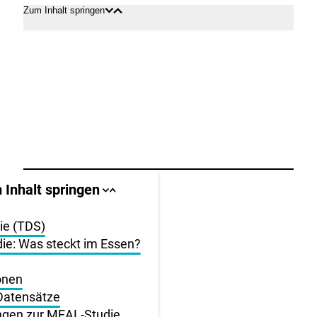
Zum Inhalt springen
Inhalt
Inhalt
öffnen
schließen
llbereich
 Inhalt springen
Sprungankerliste
Sprungankerliste
schließen
öffnen
igen
die (TDS)
ie: Was steckt im Essen?
en
onen
Datensätze
ungen zur MEAL-Studie