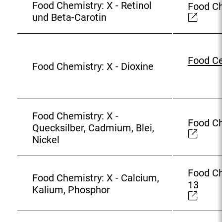
Food Chemistry: X - Retinol
Food Ch
E
und Beta-Carotin
x
t
e
Food Ce
r
E
Food Chemistry: X - Dioxine
n
x
e
t
r
e
L
r
Food Chemistry: X -
Food Ch
i
n
Quecksilber, Cadmium, Blei,
E
n
e
Nickel
x
k
r
t
:
L
e
i
Food Ch
Food Chemistry: X - Calcium,
r
n
13
E
Kalium, Phosphor
n
k
x
e
:
t
r