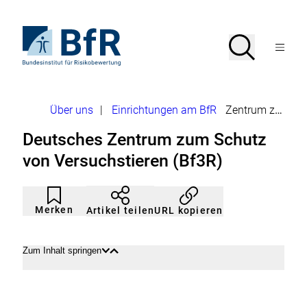
Direkt
zum
Seiteninhalt
Zur
Suche
Suche
springen
Startseite
Menü
von
öffnen
BfR
–
Bundesinstitut
Brotkrumennavigation
Über uns
|
Einrichtungen am BfR
Zentrum zum Schutz von Versuchstieren
für
Risikobewertung
Deutsches Zentrum zum Schutz
von Versuchstieren (Bf3R)
Artikel
Durch
nicht
Klicken
Merken
URL kopieren
Artikel teilen
gemerkt
der
Merkliste
hinzufügen.
Zum Inhalt springen
Inhalt
Inhalt
öffnen
schließen