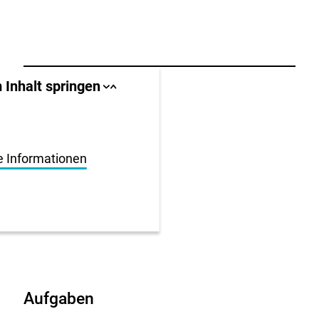
llbereich
 Inhalt springen
Sprungankerliste
Sprungankerliste
schließen
öffnen
igen
en
e Informationen
Aufgaben