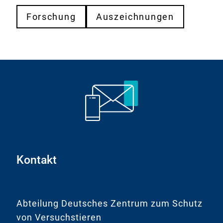
L
k
i
Forschung
Auszeichnungen
:
n
k
:
Kontakt
Abteilung Deutsches Zentrum zum Schutz
von Versuchstieren