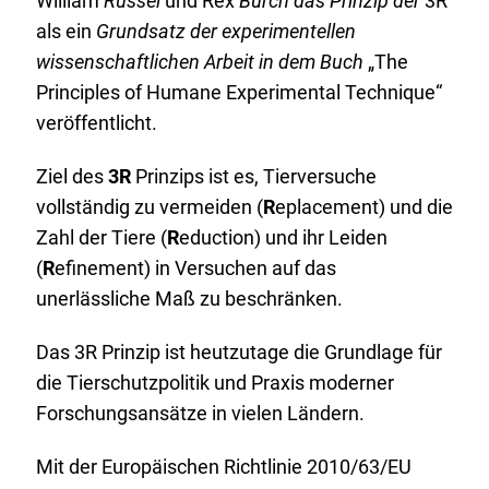
William
Russel
und
Rex
Burch
das Prinzip der
3R
als ein
Grundsatz der experimentellen
wissenschaftlichen Arbeit in dem Buch
„The
Principles of Humane Experimental Technique“
veröffentlicht.
Ziel des
3R
Prinzips ist es, Tierversuche
vollständig zu vermeiden (
R
eplacement
) und die
Zahl der Tiere (
R
eduction
) und ihr Leiden
(
R
efinement
) in Versuchen auf das
unerlässliche Maß zu beschränken.
Das 3R Prinzip ist heutzutage die Grundlage für
die Tierschutzpolitik und Praxis moderner
Forschungsansätze in vielen Ländern.
Mit der Europäischen Richtlinie 2010/63/EU