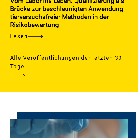
Vom Labor ins Leben: Qualifizierung als
Wie
Brücke zur beschleunigten Anwendung
tierversuchsfreier Methoden in der
steht
Risikobewertung
es
um
Lesen
Vom
das
Labor
gesundheitliche
ins
Alle Veröffentlichungen der letzten 30
Risiko?
Leben:
Tage
Qualifizierung
als
Brücke
zur
beschleunigten
Anwendung
Videoschleife
tierversuchsfreier
mit
Stimmungsbildern
Methoden