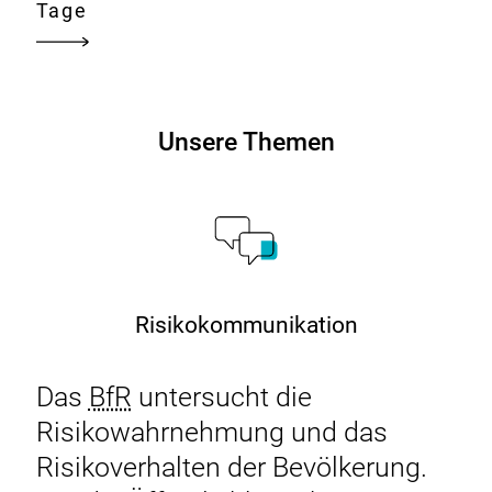
Infektionen
Tage
durch
Vibrionen
–
wie
Unsere Themen
hängt
das
zusammen?
Risikokommunikation
Das
BfR
untersucht die
Risikowahrnehmung und das
Risikoverhalten der Bevölkerung.