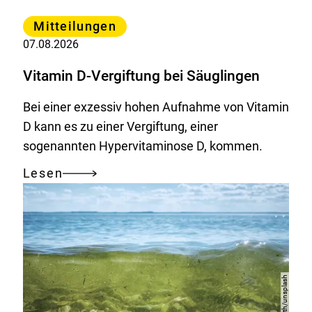
Kategorie
Mitteilungen
07.08.2026
Vitamin D-Vergiftung bei Säuglingen
Bei einer exzessiv hohen Aufnahme von Vitamin
D kann es zu einer Vergiftung, einer
sogenannten Hypervitaminose D, kommen.
Lesen
Vitamin
D-
Vergiftung
bei
Säuglingen
Saketh/unsplash
Copyright