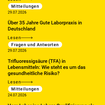
Verbindliche
Kategorie
Mitteilungen
Jod-
29.07.2026
Höchstgehalte
in
Über 35 Jahre Gute Laborpraxis in
Algen
Deutschland
können
Lesen
Über
helfen,
Kategorie
Fragen und Antworten
35
gesundheitlich
29.07.2026
Jahre
bedenkliche
Gute
Trifluoressigsäure (TFA) in
Aufnahmemengen
Laborpraxis
Lebensmitteln: Wie steht es um das
zu
gesundheitliche Risiko?
in
verringern
Deutschland
Lesen
Trifluoressigsäure
Kategorie
Mitteilungen
(TFA)
24.07.2026
in
Lebensmitteln: