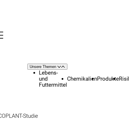
Menü
nü
Themenschwerpunkte
Unsere Themen
Öffnen
Schließen
Lebens-
und
Chemikalien
Produkte
Ris
Futtermittel
COPLANT-Studie