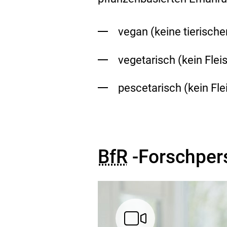
vegan (keine tierisch
vegetarisch (kein Flei
pescetarisch (kein Fle
BfR
-Forschper