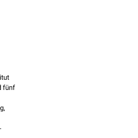
tut
d fünf
g,
-