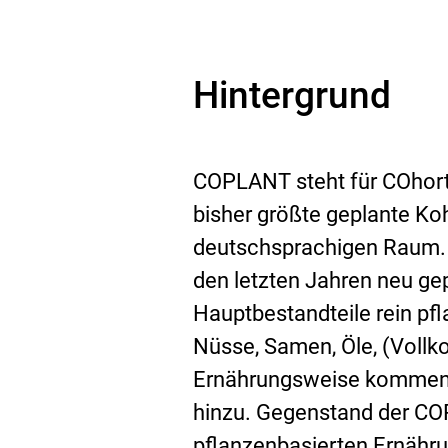
Hintergrund
COPLANT steht für COhort 
bisher größte geplante Ko
deutschsprachigen Raum. D
den letzten Jahren neu g
Hauptbestandteile rein pfl
Nüsse, Samen, Öle, (Vollk
Ernährungsweise kommen M
hinzu. Gegenstand der CO
pflanzenbasierten Ernähr