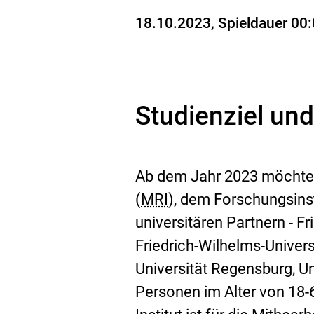
Stand
18.10.2023
, Spieldauer 00
Studienziel un
Ab dem Jahr 2023 möcht
(
MRI
), dem Forschungsinst
universitären Partnern - Fr
Friedrich-Wilhelms-Univers
Universität Regensburg, Un
Personen im Alter von 18-