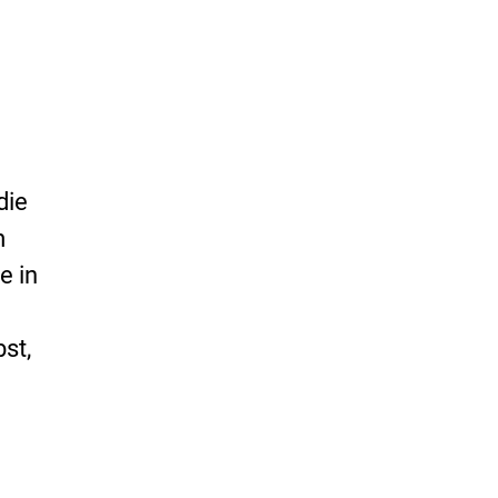
die
m
e in
st,