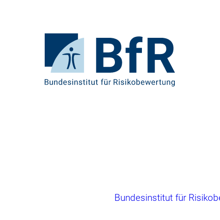
Direkt
zum
Seiteninhalt
springen
Zur
Startseite
von
BfR
–
Bundesinstitut
für
Risikobewertung
Brotkrumennavigation
Bundesinstitut für Risiko