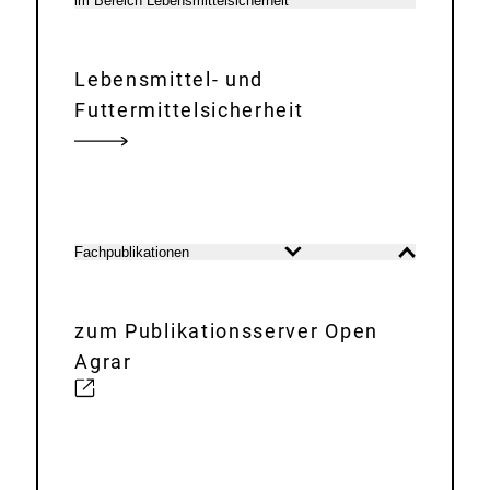
im Bereich Lebensmittelsicherheit
öffnen
schließen
Lebensmittel- und
Futtermittelsicherheit
Fachpublikationen
Inhalt
Inhalt
öffnen
schließen
zum Publikationsserver Open
Agrar
E
x
t
e