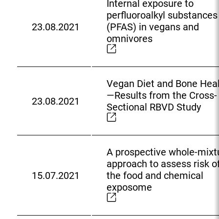
k
Internal exposure to
n
:
perfluoroalkyl substances
e
23.08.2021
(PFAS) in vegans and
E
r
omnivores
x
L
t
i
e
n
r
k
Vegan Diet and Bone Hea
n
:
—Results from the Cross-
23.08.2021
e
E
Sectional RBVD Study
r
x
L
t
i
e
n
A prospective whole-mixt
r
k
approach to assess risk o
n
:
15.07.2021
the food and chemical
e
E
exposome
r
x
L
t
i
e