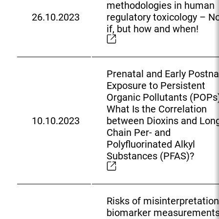
L
methodologies in human
i
26.10.2023
regulatory toxicology – N
E
n
if, but how and when!
x
k
t
:
e
r
Prenatal and Early Postna
n
Exposure to Persistent
e
Organic Pollutants (POPs)
r
What Is the Correlation
L
10.10.2023
between Dioxins and Lon
E
i
Chain Per- and
x
n
Polyfluorinated Alkyl
t
k
Substances (PFAS)?
e
:
r
n
e
Risks of misinterpretation
r
biomarker measurements