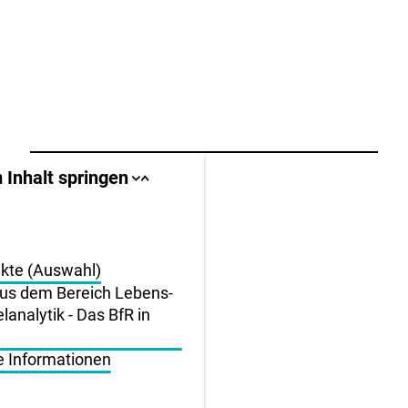
llbereich
 Inhalt springen
Sprungankerliste
Sprungankerliste
schließen
öffnen
igen
en
jekte (Auswahl)
us dem Bereich Lebens-
lanalytik - Das BfR in
e Informationen