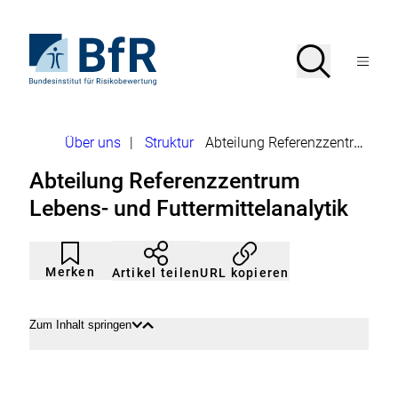
Direkt
zum
Seiteninhalt
Zur
Suche
Suche
springen
Startseite
Menü
von
öffnen
BfR
–
Bundesinstitut
Brotkrumennavigation
Über uns
|
Struktur
Abteilung Referenzzentrum Lebens- und Futtermittelanalytik
für
Risikobewertung
Abteilung Referenzzentrum
Lebens- und Futtermittelanalytik
Artikel
Durch
nicht
Klicken
Merken
URL kopieren
Artikel teilen
gemerkt
der
Merkliste
hinzufügen.
Zum Inhalt springen
Inhalt
Inhalt
öffnen
schließen