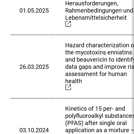
Herausforderungen,
01.05.2025
Rahmenbedingungen und
E
Lebensmittelsicherheit
x
t
e
r
Hazard characterization o
n
the mycotoxins enniatins
e
and beauvericin to identif
r
26.03.2025
data gaps and improve ri
E
L
assessment for human
x
i
health
t
n
e
k
r
:
n
Kinetics of 15 per- and
e
polyfluoroalkyl substance
r
(PFAS) after single oral
L
03.10.2024
application as a mixture 
E