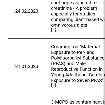
L
spot urine adjusted for
i
creatinine - A problem
24.02.2023
n
E
especially for studies
k
x
comparing plant based wi
:
t
omnivorous diets
e
r
n
Comment on “Maternal
e
Exposure to Per- and
r
Polyfluoroalkyl Substance
L
(PFAS) and Male
i
31.01.2023
E
Reproductive Function in
n
x
Young Adulthood: Combi
k
t
Exposure to Seven PFAS”
:
e
r
n
3-MCPD as contaminant i
e