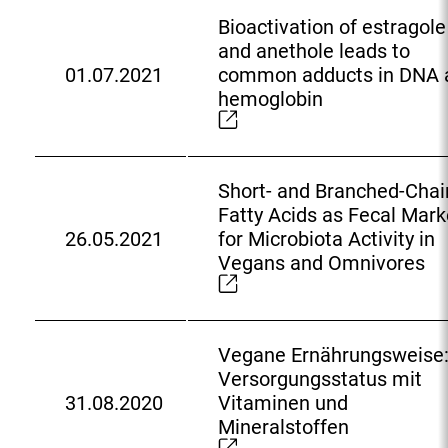
n
r
Bioactivation of estragole
k
n
and anethole leads to
:
e
01.07.2021
common adducts in DNA 
E
r
hemoglobin
x
L
t
i
e
n
r
k
Short- and Branched-Chai
n
:
Fatty Acids as Fecal Mark
e
26.05.2021
for Microbiota Activity in
E
r
Vegans and Omnivores
x
L
t
i
e
n
r
k
Vegane Ernährungsweise
n
:
Versorgungsstatus mit
e
31.08.2020
Vitaminen und
E
r
Mineralstoffen
x
L