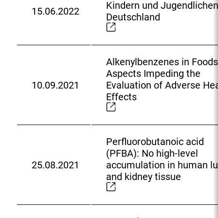
Kindern und Jugendlichen
L
15.06.2022
E
Deutschland
i
x
n
t
k
e
:
Alkenylbenzenes in Foods
r
Aspects Impeding the
n
10.09.2021
Evaluation of Adverse He
e
E
Effects
r
x
L
t
i
e
n
r
Perfluorobutanoic acid
k
n
(PFBA): No high-level
:
e
25.08.2021
accumulation in human l
E
r
and kidney tissue
x
L
t
i
e
n
r