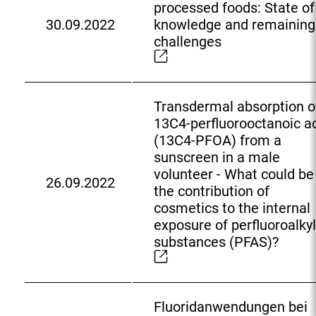
processed foods: State of
r
30.09.2022
knowledge and remaining
L
E
challenges
i
x
n
t
k
e
:
r
Transdermal absorption o
n
13C4-perfluorooctanoic a
e
(13C4-PFOA) from a
r
sunscreen in a male
L
volunteer - What could be
26.09.2022
i
E
the contribution of
n
x
cosmetics to the internal
k
t
exposure of perfluoroalkyl
:
e
substances (PFAS)?
r
n
e
Fluoridanwendungen bei
r