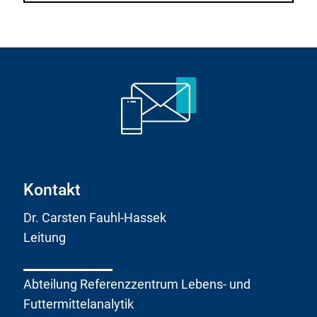
r
n
e
r
L
i
n
k
:
Kontakt
Dr. Carsten Fauhl-Hassek
Leitung
Abteilung Referenzzentrum Lebens- und
Futtermittelanalytik