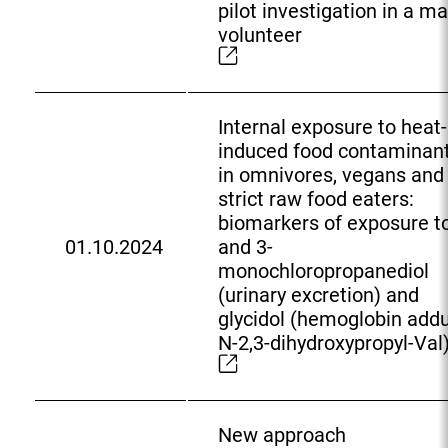
i
pilot investigation in a ma
x
n
volunteer
t
k
e
:
r
n
Internal exposure to heat-
e
induced food contaminan
r
in omnivores, vegans and
L
strict raw food eaters:
i
biomarkers of exposure to
n
01.10.2024
and 3-
E
k
monochloropropanediol
x
:
(urinary excretion) and
t
glycidol (hemoglobin add
e
N-2,3-dihydroxypropyl-Val
r
n
e
r
New approach