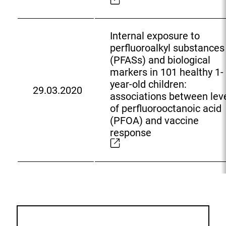
t
i
e
n
r
k
Internal exposure to
n
:
perfluoroalkyl substances
e
(PFASs) and biological
r
markers in 101 healthy 1-
L
year-old children:
29.03.2020
i
E
associations between lev
n
x
of perfluorooctanoic acid
k
t
(PFOA) and vaccine
:
e
response
r
n
e
r
L
i
n