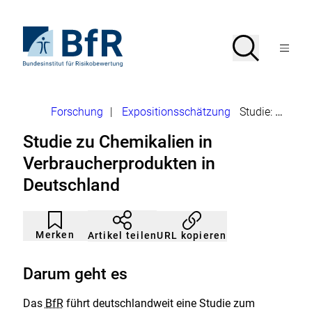
Direkt
zum
Seiteninhalt
Zur
Suche
Suche
springen
Startseite
Menü
von
öffnen
BfR
–
Bundesinstitut
Brotkrumennavigation
Forschung
|
Expositionsschätzung
Studie: Chemikalien in Verbraucherprodukten in Deutschland
für
Risikobewertung
Studie zu Chemikalien in
Verbraucherprodukten in
Deutschland
Artikel
Durch
nicht
Klicken
Merken
URL kopieren
Artikel teilen
gemerkt
der
Merkliste
hinzufügen.
Darum geht es
Das
BfR
führt deutschlandweit eine Studie zum