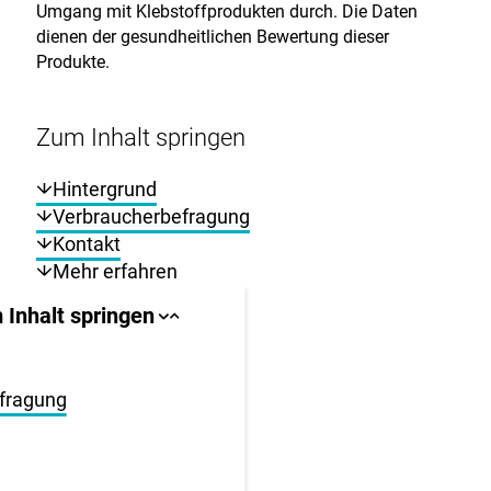
Umgang mit Klebstoffprodukten durch. Die Daten
dienen der gesundheitlichen Bewertung dieser
Produkte.
Zum Inhalt springen
Hintergrund
Verbraucherbefragung
Kontakt
Mehr erfahren
llbereich
 Inhalt springen
Sprungankerliste
Sprungankerliste
schließen
öffnen
igen
fragung
en