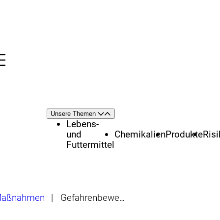
Menü
nü
Themenschwerpunkte
Unsere Themen
Öffnen
Schließen
Lebens-
und
Chemikalien
Produkte
Ris
Futtermittel
 Maßnahmen
|
Gefahrenbewertung