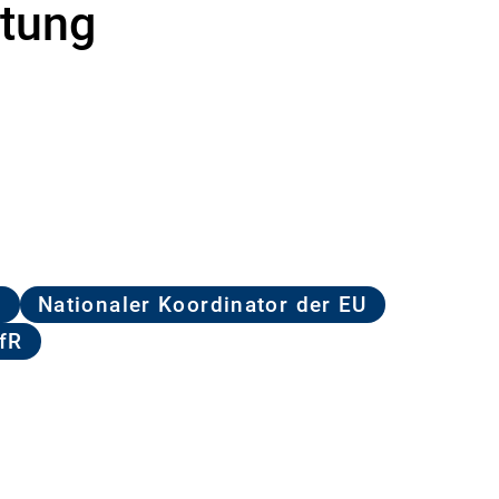
rtung
D
Nationaler Koordinator der EU
fR