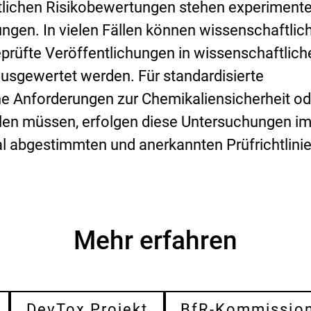
s
lichen Risikobewertungen stehen experimente
i
ngen. In vielen Fällen können wissenschaftlic
k
o
geprüfte Veröffentlichungen in wissenschaftlic
-
ausgewertet werden. Für standardisierte
B
e
he Anforderungen zur Chemikaliensicherheit od
w
e
llen müssen, erfolgen diese Untersuchungen i
r
al abgestimmten und anerkannten Prüfrichtlinie
t
u
n
g
Mehr erfahren
DevTox Projekt
BfR-Kommissio