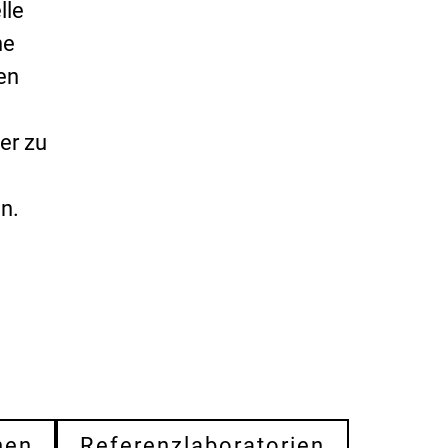
lle
he
hen
er zu
m
n.
nen
Referenzlaboratorien