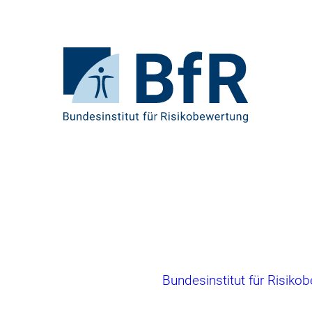
Direkt
zum
Seiteninhalt
springen
Zur
Startseite
von
BfR
–
Bundesinstitut
für
Risikobewertung
Brotkrumennavigation
Bundesinstitut für Risiko