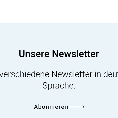
s
i
k
o
-
B
e
w
e
r
Unsere Newsletter
t
u
n
 verschiedene Newsletter in deu
g
Sprache.
Abonnieren