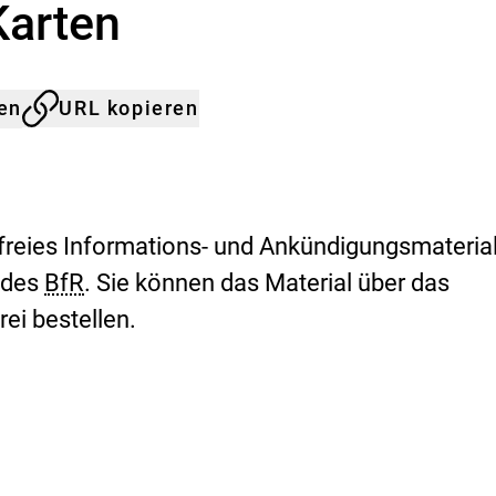
Karten
s
B
u
n
d
len
URL kopieren
e
s
-
I
n
nfreies Informations- und Ankündigungsmateria
s
t
 des
BfR
. Sie können das Material über das
i
t
ei bestellen.
u
t
f
ü
r
R
i