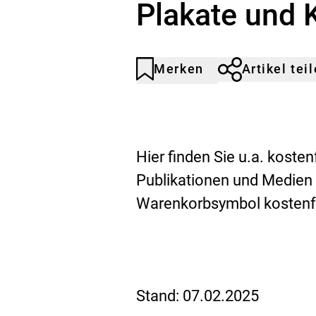
Plakate und 
Merken
Artikel tei
Artikel
Durch
nicht
Klicken
gemerkt
der
Merkliste
hinzufügen.
Hier finden Sie u.a. koste
Publikationen und Medien
Warenkorbsymbol kostenfr
Stand:
07.02.2025