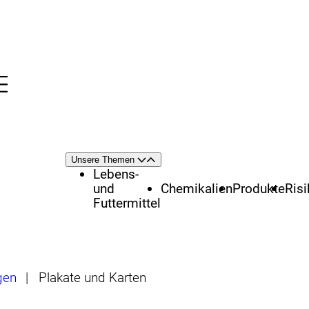
Menü
nü
Themenschwerpunkte
Unsere Themen
Öffnen
Schließen
Lebens-
und
Chemikalien
Produkte
Ris
Futtermittel
gen
|
Plakate und Karten