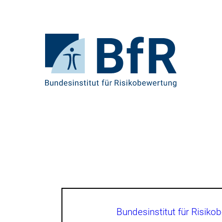
Direkt
zum
Seiteninhalt
springen
Zur
Startseite
von
BfR
–
Bundesinstitut
für
Risikobewertung
Brotkrumennavigation
Bundesinstitut für Risiko