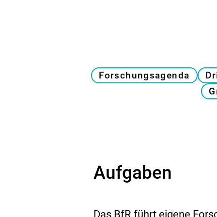
Forschungsagenda
Dr
G
Aufgaben
Das
BfR
führt eigene Fors