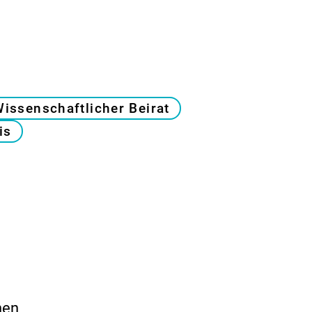
issenschaftlicher Beirat
is
nen