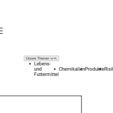
Menü
nü
Themenschwerpunkte
Unsere Themen
Öffnen
Schließen
Lebens-
und
Chemikalien
Produkte
Ris
Futtermittel