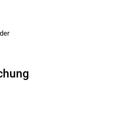
der
schung