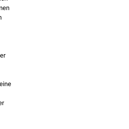
hmen
n
er
eine
er