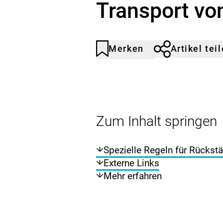
Transport vo
Merken
Artikel tei
Artikel
Durch
nicht
Klicken
gemerkt
der
Merkliste
hinzufügen.
Zum Inhalt springen
Spezielle Regeln für Rücks
Externe Links
Mehr erfahren