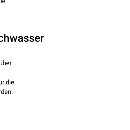
le
schwasser
über
r die
rden.