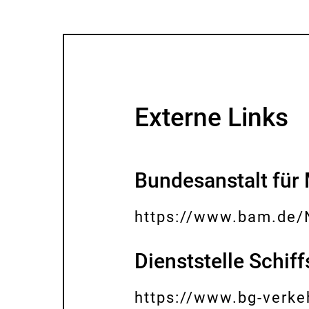
Externe Links
Bundesanstalt für
https://www.bam.de
E
x
Dienststelle Schif
t
e
https://www.bg-verkeh