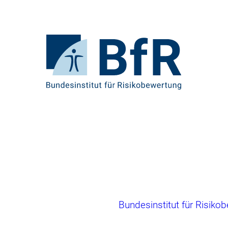
Direkt
zum
Seiteninhalt
springen
Zur
Startseite
von
BfR
–
Bundesinstitut
für
Risikobewertung
Brotkrumennavigation
Bundesinstitut für Risiko