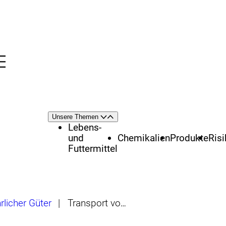
Menü
nü
Themenschwerpunkte
Unsere Themen
Öffnen
Schließen
Lebens-
und
Chemikalien
Produkte
Ris
Futtermittel
rlicher Güter
|
Transport von festen Schüttgütern auf See