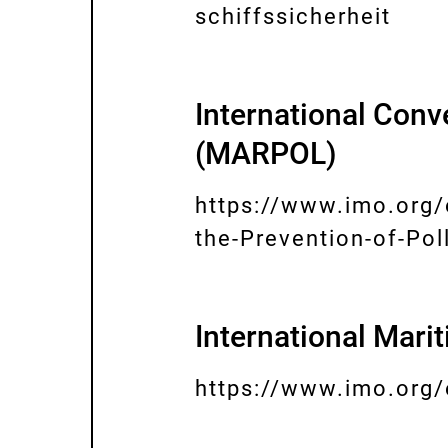
r
schiffssicherheit
E
n
x
e
t
International Conv
r
e
L
(MARPOL)
r
i
n
https://www.imo.org/
n
e
the-Prevention-of-Po
k
E
r
:
x
L
t
i
International Mari
e
n
r
https://www.imo.org
k
E
n
:
x