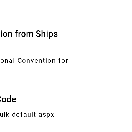
tion from Ships
onal-Convention-for-
Code
lk-default.aspx