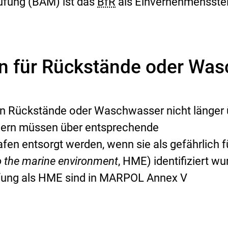
üfung (BAM) ist das
BfR
als Einvernehmensstel
ln für Rückstände oder Wa
en Rückstände oder Waschwasser nicht länger 
dern müssen über entsprechende
en entsorgt werden, wenn sie als gefährlich fü
o the marine environment
, HME) identifiziert wu
stufung als HME sind in MARPOL Annex V