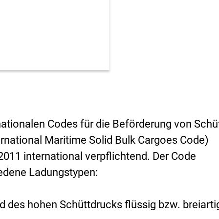
i
s
i
k
o
-
B
e
w
e
r
t
u
rnationalen Codes für die Beförderung von Schü
n
rnational Maritime Solid Bulk Cargoes Code)
g
011 international verpflichtend. Der Code
iedene Ladungstypen:
d des hohen Schüttdrucks flüssig bzw. breiarti