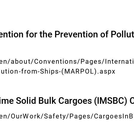
ention for the Prevention of Pollu
en/about/Conventions/Pages/Internati
llution-from-Ships-(MARPOL).aspx
time Solid Bulk Cargoes (IMSBC) 
/en/OurWork/Safety/Pages/CargoesInBu