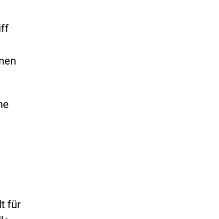
ff
nnen
he
t für