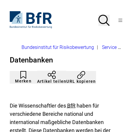
Direkt
zum
Seiteninhalt
Zur
Suche
Suche
springen
Startseite
Menü
von
öffnen
BfR
–
Bundesinstitut
Brotkrumennavigation
Bundesinstitut für Risikobewertung
|
Service
Date
für
Risikobewertung
Datenbanken
Artikel
Durch
nicht
Klicken
Merken
URL kopieren
Artikel teilen
gemerkt
der
Merkliste
hinzufügen.
Die Wissenschaftler des
BfR
haben für
verschiedene Bereiche national und
international maßgebliche Datenbanken
erstellt. Diese Datenbanken werden bei der