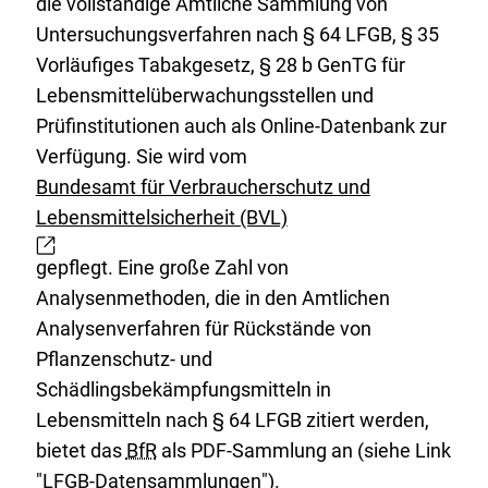
die vollständige Amtliche Sammlung von
x
n
Untersuchungsverfahren nach § 64 LFGB, § 35
t
e
Vorläufiges Tabakgesetz, § 28 b GenTG für
e
r
Lebensmittelüberwachungsstellen und
r
L
Prüfinstitutionen auch als Online-Datenbank zur
n
i
Verfügung. Sie wird vom
e
n
Bundesamt für Verbraucherschutz und
r
k
Lebensmittelsicherheit (BVL)
E
L
:
x
i
gepflegt. Eine große Zahl von
t
n
Analysenmethoden, die in den Amtlichen
e
k
Analysenverfahren für Rückstände von
r
:
Pflanzenschutz- und
n
Schädlingsbekämpfungsmitteln in
e
Lebensmitteln nach § 64 LFGB zitiert werden,
r
bietet das
BfR
als PDF-Sammlung an (siehe Link
L
"
LFGB-Datensammlungen
").