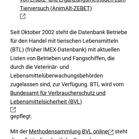
Externer
Tierversuch (AnimAlt-ZEBET)
Link:
Seit Oktober 2002 steht die Datenbank Betriebe
für den Handel mit tierischen Lebensmitteln
(BTL) (früher IMEX-Datenbank) mit aktuellen
Listen von Betrieben und Fangschiffen, die
durch die Veterinär- und
Lebensmittelüberwachungsbehörden
zugelassen sind, zur Verfügung. BTL wird vom
Bundesamt für Verbraucherschutz und
Lebensmittelsicherheit (BVL)
E
x
gepflegt.
t
e
Mit der
Methodensammlung BVL online
steht
E
r