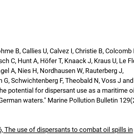
me B, Callies U, Calvez I, Christie B, Colcomb 
ch C, Hunt A, Höfer T, Knaack J, Kraus U, Le F
agel A, Nies H, Nordhausen W, Rauterberg J,
h G, Schwichtenberg F, Theobald N, Voss J and
e potential for dispersant use as a maritime oi
German waters." Marine Pollution Bulletin 129(
The use of dispersants to combat oil spills in