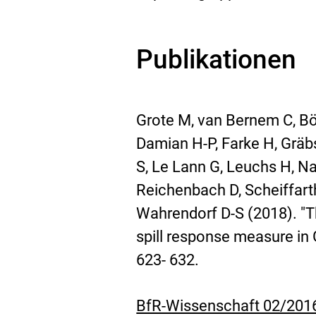
Publikationen
Grote M, van Bernem C, Böh
Damian H-P, Farke H, Gräbs
S, Le Lann G, Leuchs H, N
Reichenbach D, Scheiffart
Wahrendorf D-S (2018). "Th
spill response measure in 
623- 632.
D
BfR-Wissenschaft 02/2016, 