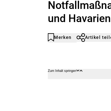
Notfallmaßn
und Havarien
Merken
Artikel tei
Artikel
Durch
nicht
Klicken
gemerkt
der
Merkliste
hinzufügen.
Zum Inhalt springen
Inhalt
Inhalt
öffnen
schließen