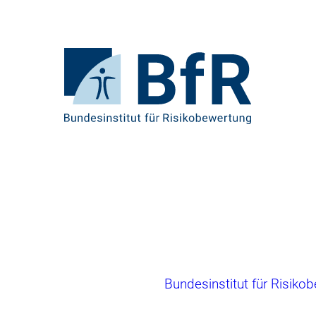
Direkt
zum
Seiteninhalt
springen
Zur
Startseite
von
BfR
–
Bundesinstitut
für
Risikobewertung
Brotkrumennavigation
Bundesinstitut für Risiko