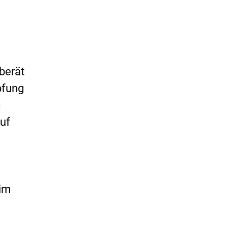
berät
pfung
s
uf
im