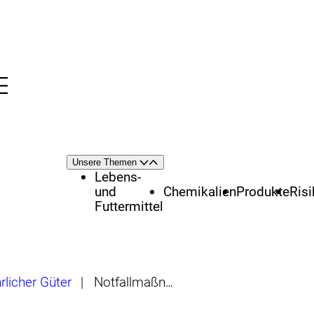
Menü
nü
Themenschwerpunkte
Unsere Themen
Öffnen
Schließen
Lebens-
und
Chemikalien
Produkte
Ris
Futtermittel
rlicher Güter
|
Notfallmaßnahmen, komplexe Schadenslagen und Havarien