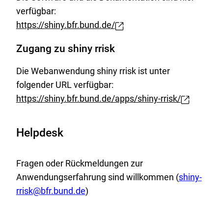
verfügbar:
https://shiny.bfr.bund.de/
E
x
Zugang zu shiny rrisk
t
Die Webanwendung shiny rrisk ist unter
e
folgender URL verfügbar:
r
https://shiny.bfr.bund.de/apps/shiny-rrisk/
n
E
e
x
r
Helpdesk
t
L
e
i
r
Fragen oder Rückmeldungen zur
n
n
Anwendungserfahrung sind willkommen (
shiny-
k
e
rrisk
@
bfr.bund.de
)
:
r
L