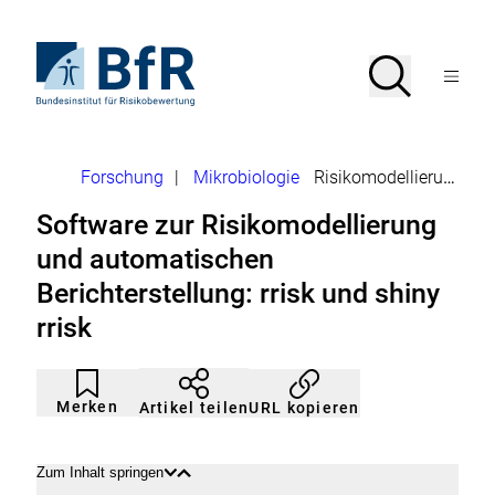
Direkt
zum
Seiteninhalt
Zur
Suche
Suche
springen
Startseite
Menü
von
öffnen
BfR
–
Bundesinstitut
Brotkrumennavigation
Forschung
|
Mikrobiologie
Risikomodellierung und automatische Berichterstellung (rrisk)
für
Risikobewertung
Software zur Risikomodellierung
und automatischen
Berichterstellung: rrisk und shiny
rrisk
Artikel
Durch
nicht
Klicken
Merken
URL kopieren
Artikel teilen
gemerkt
der
Merkliste
hinzufügen.
Zum Inhalt springen
Inhalt
Inhalt