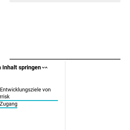
öffnen
schließen
llbereich
 Inhalt springen
Sprungankerliste
Sprungankerliste
schließen
öffnen
igen
Entwicklungsziele von
rrisk
en
 Zugang