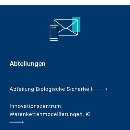
i
n
k
:
Abteilungen
Abteilung Biologische Sicherheit
Innovationszentrum
Warenkettenmodellierungen, KI