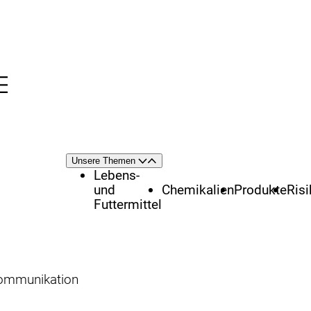
Menü
nü
Themenschwerpunkte
Unsere Themen
Öffnen
Schließen
Lebens-
und
Chemikalien
Produkte
Ris
Futtermittel
Kommunikation