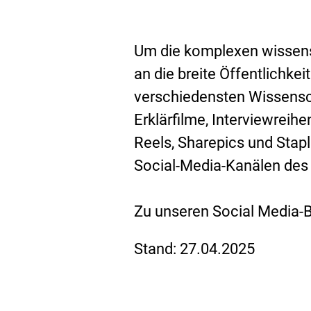
A
Um die komplexen wissensc
u
an die breite Öffentlichke
verschiedensten Wissensc
f
Erklärfilme, Interviewreih
g
Reels, Sharepics und Stap
a
Social-Media-Kanälen de
b
Zu unseren Social Media-
e
Stand:
27.04.2025