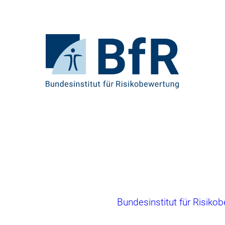
Direkt
zum
Seiteninhalt
springen
Zur
Startseite
von
BfR
–
Bundesinstitut
für
Risikobewertung
Brotkrumennavigation
Bundesinstitut für Risiko