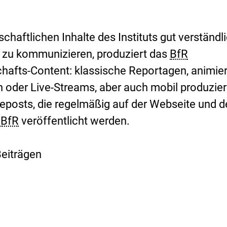
s
i
k
o
haftlichen Inhalte des Instituts gut verständl
-
it zu kommunizieren, produziert das
BfR
B
e
hafts-Content: klassische Reportagen, animie
w
en oder Live-Streams, aber auch mobil produzie
e
r
leposts, die regelmäßig auf der Webseite und 
t
u
s
BfR
veröffentlicht werden.
n
g
Beiträgen