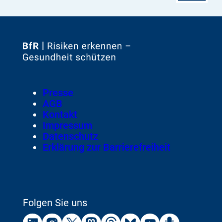
Zur
Startseite
von
Footer
Presse
Meta-
AGB
Navigation
Kontakt
Impressum
Datenschutz
Erklärung zur Barrierefreiheit
Folgen Sie uns
Externer
Externer
Externer
Externer
Externer
Externer
Externer
Externer