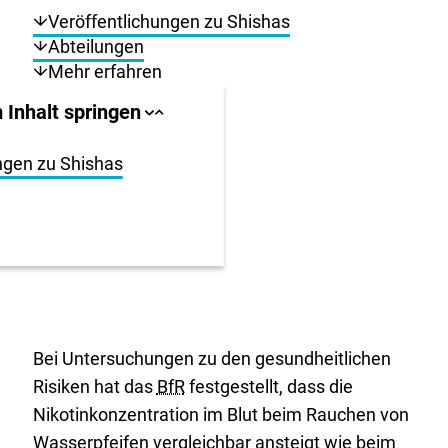
Veröffentlichungen zu Shishas
Abteilungen
Mehr erfahren
llbereich
 Inhalt springen
Sprungankerliste
Sprungankerliste
schließen
öffnen
igen
ngen zu Shishas
en
Bei Untersuchungen zu den gesundheitlichen
Risiken hat das
BfR
festgestellt, dass die
Nikotinkonzentration im Blut beim Rauchen von
Wasserpfeifen vergleichbar ansteigt wie beim