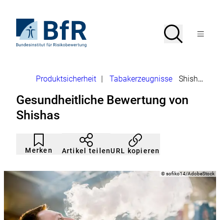
Direkt
zum
Seiteninhalt
Zur
Suche
Suche
springen
Startseite
Menü
von
öffnen
BfR
–
Bundesinstitut
Brotkrumennavigation
Produktsicherheit
|
Tabakerzeugnisse
Shishas
für
Risikobewertung
Gesundheitliche Bewertung von
Shishas
Artikel
Durch
nicht
Klicken
Merken
URL kopieren
Artikel teilen
gemerkt
der
Merkliste
hinzufügen.
Copyright
©
sofiko14/AdobeStock