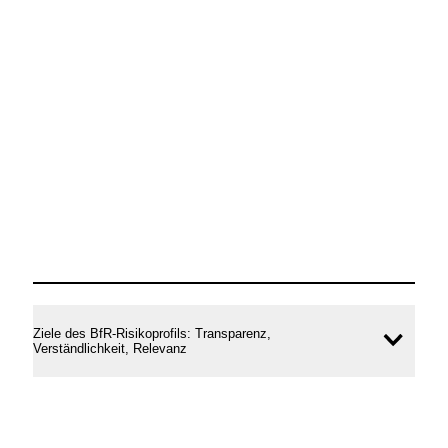
öffne
Ziele des BfR-Risikoprofils: Transparenz,
Inhal
Verständlichkeit, Relevanz
öffne