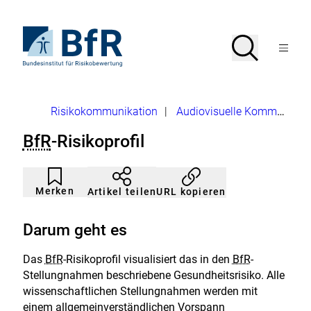
Direkt
zum
Seiteninhalt
Zur
Suche
Suche
springen
Startseite
Menü
von
öffnen
BfR
–
Bundesinstitut
Brotkrumennavigation
Risikokommunikation
|
Audiovisuelle Kommunikation
für
Risikobewertung
BfR
-Risikoprofil
Artikel
Durch
nicht
Klicken
Merken
URL kopieren
Artikel teilen
gemerkt
der
Merkliste
hinzufügen.
Darum geht es
Das
BfR
-Risikoprofil visualisiert das in den
BfR
-
Stellungnahmen beschriebene Gesundheitsrisiko. Alle
wissenschaftlichen Stellungnahmen werden mit
einem allgemeinverständlichen Vorspann