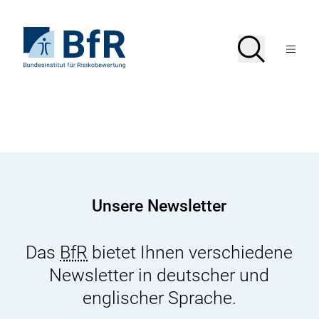
Direkt
zum
Seiteninhalt
Zur
Suche
Suche
springen
Startseite
Menü
von
öffnen
BfR
–
Bundesinstitut
für
Risikobewertung
Unsere Newsletter
Das
BfR
bietet Ihnen verschiedene
Newsletter in deutscher und
englischer Sprache.