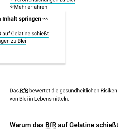
Mehr erfahren
llbereich
 Inhalt springen
Sprungankerliste
Sprungankerliste
schließen
öffnen
igen
auf Gelatine schießt
ngen zu Blei
en
Das
BfR
bewertet die gesundheitlichen Risiken
von Blei in Lebensmitteln.
Warum das
BfR
auf Gelatine schießt