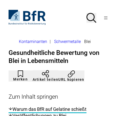
Direkt
zum
Seiteninhalt
Zur
Suche
Suche
springen
Startseite
Menü
von
öffnen
BfR
–
Bundesinstitut
Brotkrumennavigation
Kontaminanten
|
Schwermetalle
Blei
für
Risikobewertung
Gesundheitliche Bewertung von
Blei in Lebensmitteln
Artikel
Durch
nicht
Klicken
Merken
URL kopieren
Artikel teilen
gemerkt
der
Merkliste
hinzufügen.
Zum Inhalt springen
Warum das BfR auf Gelatine schießt
Veröffentlichungen zu Blei