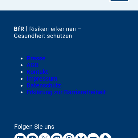
Zur
Startseite
von
Footer
Presse
Meta-
AGB
Navigation
Kontakt
Impressum
Datenschutz
Erklärung zur Barrierefreiheit
Folgen Sie uns
Externer
Externer
Externer
Externer
Externer
Externer
Externer
Externer