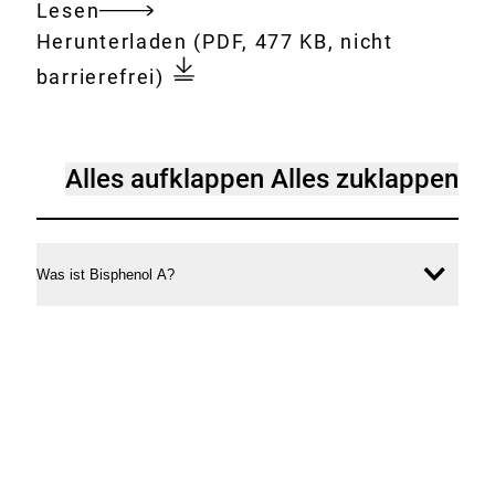
Lesen
Gesamtes
Download:
Bisphenol_A_in_Alltagsprod
Herunterladen
(PDF, 477 KB, nicht
Dokument
barrierefrei)
[Accordion]
Alles aufklappen
Alles zuklappen
Bisphenol
A
in
Was ist Bisphenol A?
Inhal
Alltagsprodukten:
öffne
Antworten
auf
häufig
gestellte
Fragen