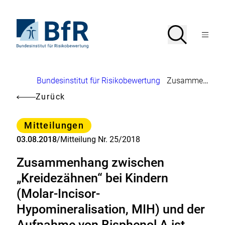
Direkt
zum
Seiteninhalt
Zur
Suche
Suche
springen
Startseite
Menü
von
öffnen
BfR
–
Bundesinstitut
Brotkrumennavigation
Bundesinstitut für Risikobewertung
Zusammenhang zwischen „Kreidezähnen“ bei Kindern (Molar-Incisor-Hypomineralisation, MIH) und der Aufnahme von Bisphenol A ist nach derzeitigem Stand des Wissens unwahrscheinlich
für
Risikobewertung
Zurück
Kategorie
Mitteilungen
03.08.2018
/
Mitteilung Nr. 25/2018
Zusammenhang zwischen
„Kreidezähnen“ bei Kindern
(Molar-Incisor-
Hypomineralisation, MIH) und der
Aufnahme von Bisphenol A ist