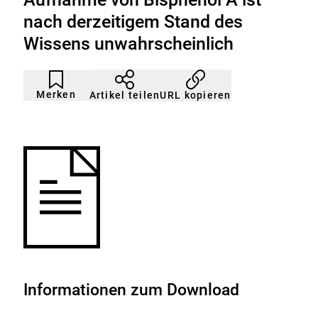
nach derzeitigem Stand des
Wissens unwahrscheinlich
Artikel
Durch
nicht
Klicken
Merken
URL kopieren
Artikel teilen
gemerkt
der
Merkliste
hinzufügen.
Informationen zum Download