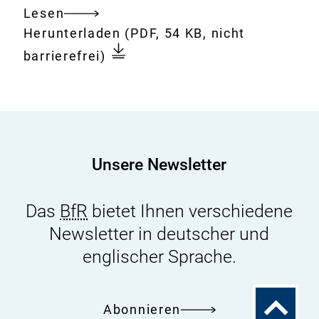
Lesen
Gesamtes
Download:
Zusammenhang
Herunterladen
(PDF, 54 KB, nicht
Dokument
zwischen
barrierefrei)
„Kreidezähnen“
bei
Kindern
(Molar-
Incisor-
Unsere Newsletter
Hypomineralisation,
MIH)
Das
BfR
bietet Ihnen verschiedene
und
Newsletter in deutscher und
der
Aufnahme
englischer Sprache.
von
Bisphenol
Zum
Abonnieren
A
Seitenanfa