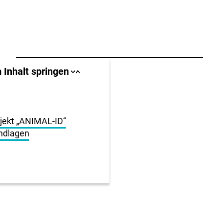
llbereich
 Inhalt springen
Sprungankerliste
Sprungankerliste
schließen
öffnen
igen
en
jekt „ANIMAL-ID“
undlagen