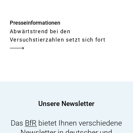
2021
verwendeten
Versuchstieren
Presseinformationen
Abwärtstrend bei den
Versuchstierzahlen setzt sich fort
Unsere Newsletter
Das
BfR
bietet Ihnen verschiedene
Newsletter in deutscher und