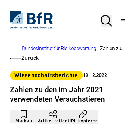
Direkt
zum
Seiteninhalt
Zur
Suche
Suche
springen
Startseite
Menü
von
öffnen
BfR
–
Bundesinstitut
Brotkrumennavigation
Bundesinstitut für Risikobewertung
Zahlen zu den im Jahr 2021 verwendeten Versuchstieren
für
Risikobewertung
Zurück
Kategorie
Wissenschaftsberichte
19.12.2022
Zahlen zu den im Jahr 2021
verwendeten Versuchstieren
Artikel
Durch
nicht
Klicken
Merken
URL kopieren
Artikel teilen
gemerkt
der
Merkliste
hinzufügen.