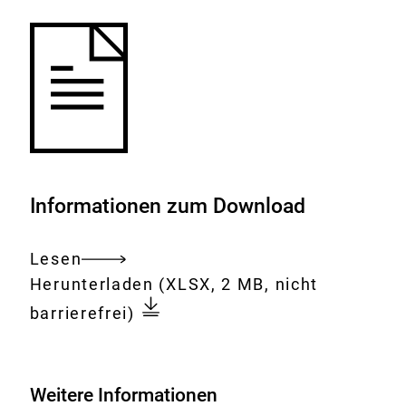
Informationen zum Download
Lesen
Gesamtes
Download:
Zahlen
Herunterladen
(XLSX, 2 MB, nicht
Dokument
zu
barrierefrei)
den
im
Jahr
Weitere Informationen