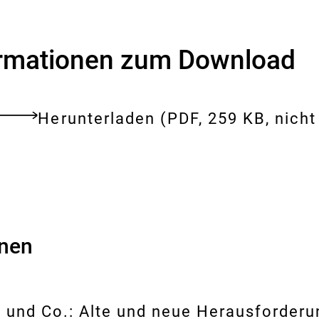
i
s
i
k
ormationen zum Download
o
-
B
e
Download:
Symposium
Herunterladen
(PDF, 259 KB, nicht 
w
tes
e
„Zoonosen
ent
r
und
t
u
Lebensmittelsicher
n
g
onen
n und Co.: Alte und neue Herausforderu