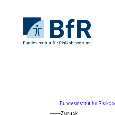
Direkt
zum
Seiteninhalt
springen
Zur
Startseite
von
BfR
–
Bundesinstitut
für
Risikobewertung
Brotkrumennavigation
Bundesinstitut für Risiko
Zurück