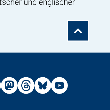
tscher und englischer
Zum
Seitenanfang
Externer
Externer
Externer
Externer
Link:
Link:
Link:
Link:
R
BfR
BfR
BfR
BfR
BfR