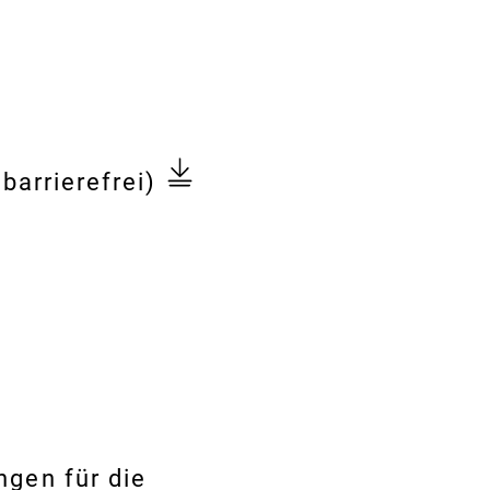
barrierefrei)
heit“
ngen für die