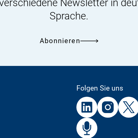
 verschiedene Newsletter in deu
Sprache.
Abonnieren
Folgen Sie uns
Externer
Externer
Externer
Link:
Link:
Link:
BfR
Bf
Externer
Link: