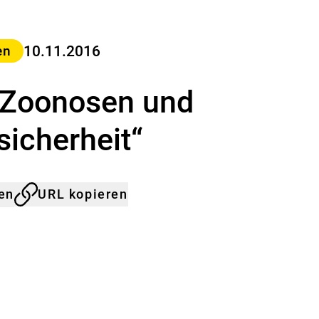
a
s
B
u
10.11.2016
en
n
d
Zoonosen und
e
s
-
sicherheit“
I
n
s
t
len
URL kopieren
i
t
u
t
f
ü
r
R