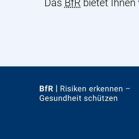
Das
BfR
bietet Ihnen
Zur
Startseite
von