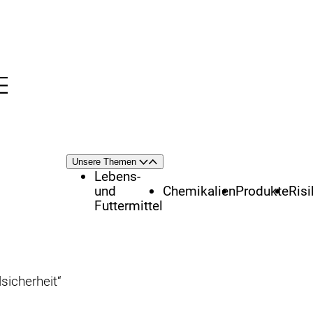
Menü
nü
Themenschwerpunkte
Unsere Themen
Öffnen
Schließen
Lebens-
und
Chemikalien
Produkte
Ris
Futtermittel
icherheit“