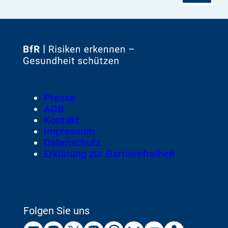
Zur
Startseite
von
Footer
Presse
Meta-
AGB
Navigation
Kontakt
Impressum
Datenschutz
Erklärung zur Barrierefreiheit
Folgen Sie uns
Externer
Externer
Externer
Externer
Externer
Externer
Externer
Externer