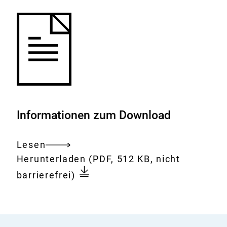
Informationen zum Download
Lesen
Gesamtes
Download:
BfR-
Herunterladen
(PDF, 512 KB, nicht
Dokument
Corona-
barrierefrei)
Monitor
-
Stand