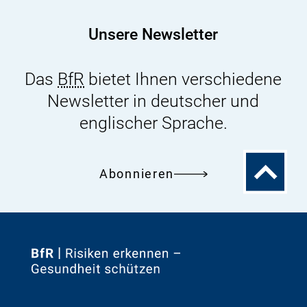
2.
-
Unsere Newsletter
3.
März
Das
BfR
bietet Ihnen verschiedene
2021
Newsletter in deutscher und
englischer Sprache.
Zum
Abonnieren
Seitenanfa
Zur
Startseite
von