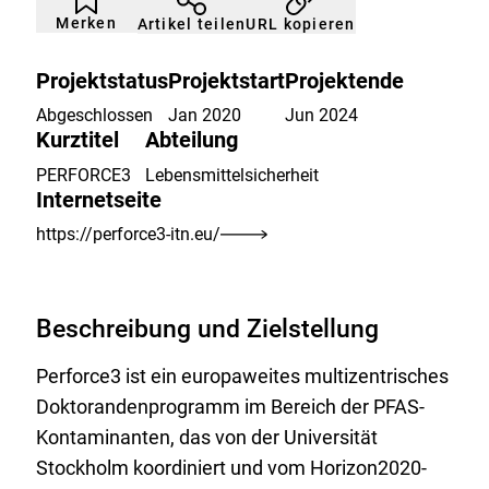
nicht
Klicken
Merken
URL kopieren
Artikel teilen
gemerkt
der
Merkliste
hinzufügen.
Projektstatus
Projektstart
Projektende
Abgeschlossen
Jan 2020
Jun 2024
Kurztitel
Abteilung
PERFORCE3
Lebensmittelsicherheit
Internetseite
https://perforce3-itn.eu/
Beschreibung und Zielstellung
Perforce3 ist ein europaweites multizentrisches
Doktorandenprogramm im Bereich der PFAS-
Kontaminanten, das von der Universität
Stockholm koordiniert und vom Horizon2020-