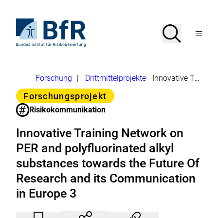
Direkt
zum
Seiteninhalt
Zur
Suche
Suche
springen
Startseite
Menü
von
öffnen
BfR
–
Bundesinstitut
Brotkrumennavigation
Forschung
|
Drittmittelprojekte
Innovative Training Network on PER and polyfluorinated alkyl substances towards the Future Of Research and its Communication in Europe 3
für
Risikobewertung
Kategorie
Forschungsprojekt
#
Risikokommunikation
Innovative Training Network on
PER and polyfluorinated alkyl
substances towards the Future Of
Research and its Communication
in Europe 3
Artikel
Durch