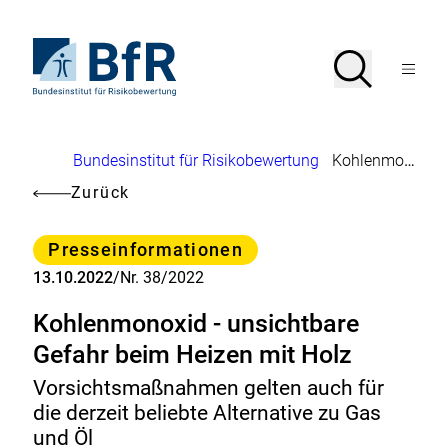
Direkt
zum
Seiteninhalt
Zur
Suche
Suche
springen
Startseite
Menü
von
öffnen
BfR
–
Bundesinstitut
Brotkrumennavigation
Bundesinstitut für Risikobewertung
Kohlenmonoxid - unsichtbare Gefahr beim Heizen mit Holz
für
Risikobewertung
Zurück
Kategorie
Presseinformationen
13.10.2022
/
Nr. 38/2022
Kohlenmonoxid - unsichtbare
Gefahr beim Heizen mit Holz
Vorsichtsmaßnahmen gelten auch für
die derzeit beliebte Alternative zu Gas
und Öl