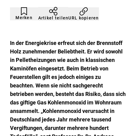
Artikel
Durch
nicht
Klicken
Merken
URL kopieren
Artikel teilen
gemerkt
der
Merkliste
hinzufügen.
In der Energiekrise erfreut sich der Brennstoff
Holz zunehmender Beliebtheit. Er wird sowohl
in Pelletheizungen wie auch in klassischen
Kaminöfen eingesetzt. Beim Betrieb von
Feuerstellen gilt es jedoch einiges zu
beachten. Wenn sie nicht sachgerecht
betrieben werden, besteht das Risiko, dass sich
das giftige Gas Kohlenmonoxid im Wohnraum
ansammelt. „Kohlenmonoxid verursacht in
Deutschland jedes Jahr mehrere tausend
Vergiftungen, darunter mehrere hundert