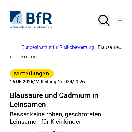
Direkt
zum
Seiteninhalt
Zur
Suche
Suche
springen
Startseite
Menü
von
öffnen
BfR
–
Bundesinstitut
Brotkrumennavigation
Bundesinstitut für Risikobewertung
Blausäure und Cadmium in Leinsamen
für
Risikobewertung
Zurück
Kategorie
Mitteilungen
16.06.2026
/
Mitteilung Nr. 034/2026
Blausäure und Cadmium in
Leinsamen
Besser keine rohen, geschroteten
Leinsamen für Kleinkinder