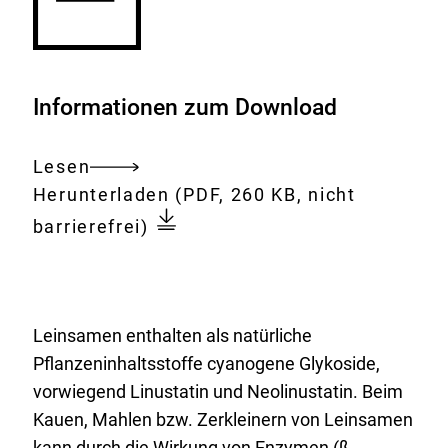
Informationen zum Download
Lesen
Gesamtes
Download:
blausaeure-
Herunterladen
(PDF, 260 KB, nicht
Dokument
und-
barrierefrei)
cadmium-
in-
leinsamen.pdf
Leinsamen enthalten als natürliche
Pflanzeninhaltsstoffe cyanogene Glykoside,
vorwiegend Linustatin und Neolinustatin. Beim
Kauen, Mahlen bzw. Zerkleinern von Leinsamen
kann durch die Wirkung von Enzymen (ß-