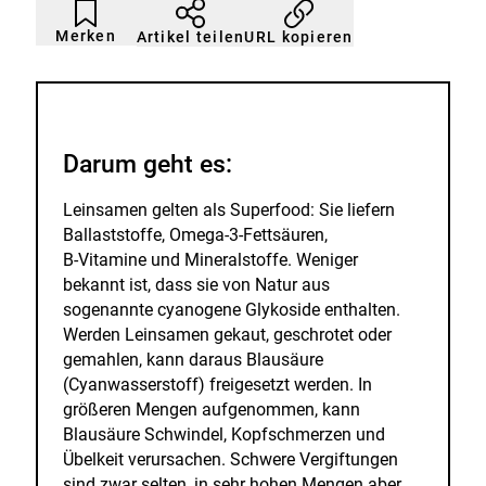
Artikel
Durch
nicht
Klicken
Merken
URL kopieren
Artikel teilen
gemerkt
der
Merkliste
hinzufügen.
Darum geht es:
Leinsamen gelten als Superfood: Sie liefern
Ballaststoffe, Omega-3-Fettsäuren,
B-Vitamine und Mineralstoffe. Weniger
bekannt ist, dass sie von Natur aus
sogenannte cyanogene Glykoside enthalten.
Werden Leinsamen gekaut, geschrotet oder
gemahlen, kann daraus Blausäure
(Cyanwasserstoff) freigesetzt werden. In
größeren Mengen aufgenommen, kann
Blausäure Schwindel, Kopfschmerzen und
Übelkeit verursachen. Schwere Vergiftungen
sind zwar selten, in sehr hohen Mengen aber