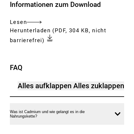
Informationen zum Download
Lesen
Gesamtes
Download:
cadmium-
Herunterladen
(PDF, 304 KB, nicht
Dokument
in-
barrierefrei)
lebensmitteln-
was-
ist-
FAQ
ueber-
die-
Alles aufklappen
Alles zuklappen
aufnahme-
und-
gesundheitliche-
Was ist Cadmium und wie gelangt es in die
risiken-
Inhal
Nahrungskette?
bekannt.pdf
öffne