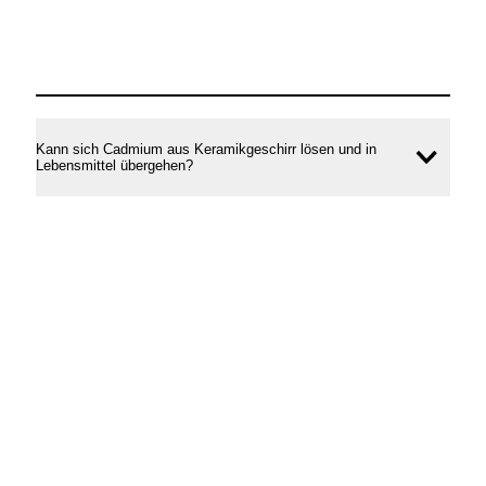
Kann sich Cadmium aus Keramikgeschirr lösen und in
Inhal
Lebensmittel übergehen?
öffne