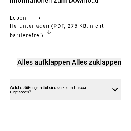
Informationen zum Download
Lesen
Gesamtes
Download:
Süßungsmittel_in_Lebensmit
Herunterladen
(PDF, 275 KB, nicht
Dokument
_Ausgewählte_Fragen_und_A
barrierefrei)
Süßungsmittel
Alles aufklappen
Alles zuklappen
in
Lebensmitteln
–
Welche Süßungsmittel sind derzeit in Europa
Inhal
zugelassen?
Ausgewählte
öffne
Fragen
und
Antworten