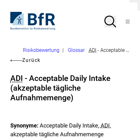
Direkt
D
zum
i
Seiteninhalt
Zur
a
Suche
Suche
l
springen
Startseite
Menü
o
von
g
öffnen
BfR
s
c
–
h
Bundesinstitut
l
Brotkrumennavigation
Risikobewertung
|
Glossar
ADI
- Acceptable Daily Intake (akzeptable tägliche Aufnahmemenge)
für
i
Risikobewertung
e
Zurück
ß
e
n
ADI
- Acceptable Daily Intake
(akzeptable tägliche
Aufnahmemenge)
Synonyme:
Acceptable Daily Intake,
ADI
,
akzeptable tägliche Aufnahmemenge