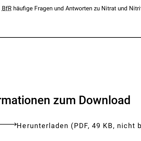
s
BfR
häufige Fragen und Antworten zu Nitrat und Nitri
ormationen zum Download
Download:
Fragen
Herunterladen
(PDF, 49 KB, nicht b
tes
und
ent