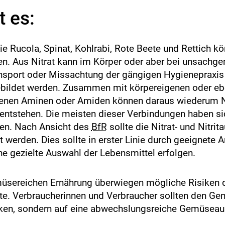
s
i
 es:
k
o
-
e Rucola, Spinat, Kohlrabi, Rote Beete und Rettich k
B
en. Aus Nitrat kann im Körper oder aber bei unsachg
e
port oder Missachtung der gängigen Hygienepraxis 
w
e
gebildet werden. Zusammen mit körpereigenen oder ebe
r
nen Aminen oder Amiden können daraus wiederum 
t
entstehen. Die meisten dieser Verbindungen haben si
u
en. Nach Ansicht des
BfR
sollte die Nitrat- und Nitri
n
g
t werden. Dies sollte in erster Linie durch geeignete 
ne gezielte Auswahl der Lebensmittel erfolgen.
müsereichen Ernährung überwiegen mögliche Risiken d
alte. Verbraucherinnen und Verbraucher sollten den G
nken, sondern auf eine abwechslungsreiche Gemüseau