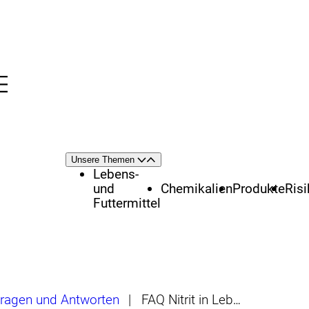
Menü
nü
Themenschwerpunkte
Unsere Themen
Öffnen
Schließen
Lebens-
und
Chemikalien
Produkte
Ris
Futtermittel
ragen und Antworten
|
FAQ Nitrit in Lebensmitteln