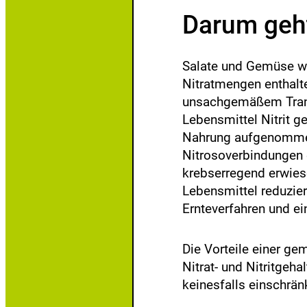
n
Darum geht
Salate und Gemüse wi
Nitratmengen enthalt
unsachgemäßem Trans
Lebensmittel Nitrit 
Nahrung aufgenomme
Nitrosoverbindungen 
krebserregend erwies
Lebensmittel reduzier
Ernteverfahren und ei
Die Vorteile einer ge
Nitrat- und Nitritgeh
keinesfalls einschrä