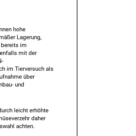
önnen hohe
emäßer Lagerung,
bereits im
nfalls mit der
N-
ch im Tierversuch als
taufnahme über
Anbau- und
urch leicht erhöhte
emüseverzehr daher
swahl achten.