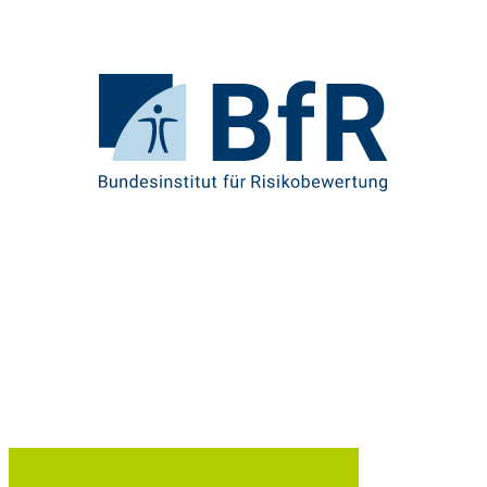
Direkt
zum
Seiteninhalt
springen
Zur
Startseite
von
BfR
–
Bundesinstitut
für
Risikobewertung
U
Br