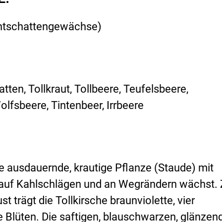
chtschattengewächse)
tten, Tollkraut, Tollbeere, Teufelsbeere,
lfsbeere, Tintenbeer, Irrbeere
e ausdauernde, krautige Pflanze (Staude) mit
ie auf Kahlschlägen und an Wegrändern wächst. 
st trägt die Tollkirsche braunviolette, vier
e Blüten. Die saftigen, blauschwarzen, glänzen