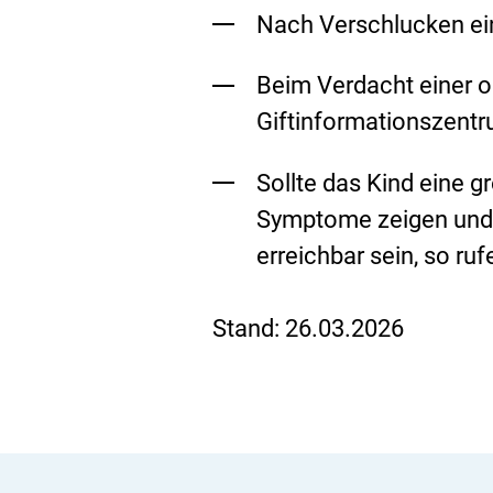
Nach Verschlucken ein
Beim Verdacht einer o
Giftinformationszent
Sollte das Kind eine
Symptome zeigen und e
erreichbar sein, so ruf
S
Stand:
26.03.2026
e
i
t