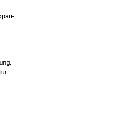
opan-
ung,
ur,