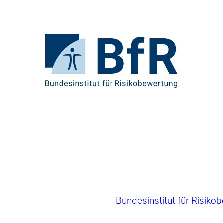
Direkt
zum
Seiteninhalt
springen
Zur
Startseite
von
BfR
–
Bundesinstitut
für
Risikobewertung
Brotkrumennavigation
Bundesinstitut für Risiko