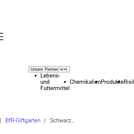
Menü
nü
Themenschwerpunkte
Unsere Themen
Öffnen
Schließen
Lebens-
und
Chemikalien
Produkte
Ris
Futtermittel
|
BfR-Giftgarten
|
Schwarze Tollkirsche