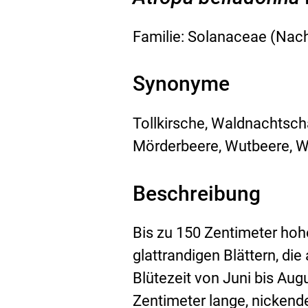
L
Familie: Solanaceae (Na
.
Synonyme
Tollkirsche, Waldnachtscha
Mörderbeere, Wutbeere, Wo
Beschreibung
Bis zu 150 Zentimeter hoh
glattrandigen Blättern, d
Blütezeit von Juni bis Augu
Zentimeter lange, nickend