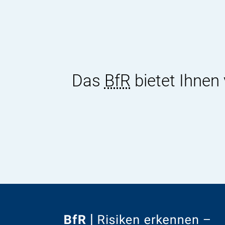
e
n
f
Das
BfR
bietet Ihnen
o
o
t
e
r
Zur