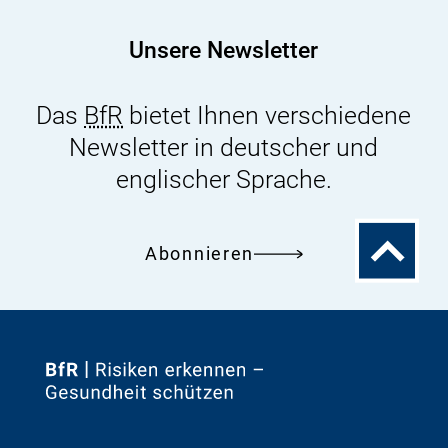
2022
verwendeten
Unsere Newsletter
Versuchstieren
Das
BfR
bietet Ihnen verschiedene
Newsletter in deutscher und
englischer Sprache.
Zum
Abonnieren
Seitenanfa
Zur
Startseite
von