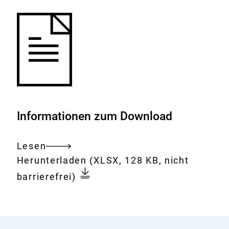
Informationen zum Download
Lesen
Gesamtes
Download:
Zahlen
Herunterladen
(XLSX, 128 KB, nicht
Dokument
zu
barrierefrei)
den
im
Jahr