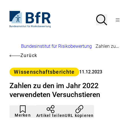
Direkt
zum
Seiteninhalt
Zur
Suche
Suche
springen
Startseite
Menü
von
öffnen
BfR
–
Bundesinstitut
Brotkrumennavigation
Bundesinstitut für Risikobewertung
Zahlen zu den im Jahr 2022 verwendeten Versuchstieren
für
Risikobewertung
Zurück
Kategorie
Wissenschaftsberichte
11.12.2023
Zahlen zu den im Jahr 2022
verwendeten Versuchstieren
Artikel
Durch
nicht
Klicken
Merken
URL kopieren
Artikel teilen
gemerkt
der
Merkliste
hinzufügen.