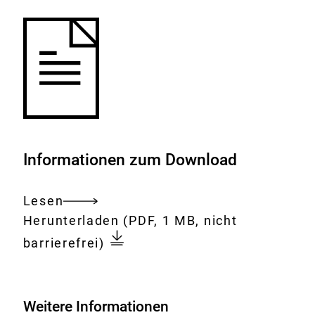
Informationen zum Download
Lesen
Gesamtes
Download:
Zahlen
Herunterladen
(PDF, 1 MB, nicht
Dokument
zu
barrierefrei)
den
im
Jahr
Weitere Informationen