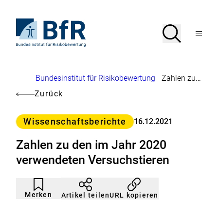
Direkt
zum
Seiteninhalt
Zur
Suche
Suche
springen
Startseite
Menü
von
öffnen
BfR
–
Bundesinstitut
Brotkrumennavigation
Bundesinstitut für Risikobewertung
Zahlen zu den im Jahr 2020 verwendeten Versuchstieren
für
Risikobewertung
Zurück
Kategorie
Wissenschaftsberichte
16.12.2021
Zahlen zu den im Jahr 2020
verwendeten Versuchstieren
Artikel
Durch
nicht
Klicken
Merken
URL kopieren
Artikel teilen
gemerkt
der
Merkliste
hinzufügen.