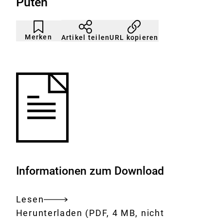
Puten
Artikel
Durch
nicht
Klicken
Merken
URL kopieren
Artikel teilen
gemerkt
der
Merkliste
hinzufügen.
Informationen zum Download
Lesen
Gesamtes
Download:
Therapiehäufigkeit
Herunterladen
(PDF, 4 MB, nicht