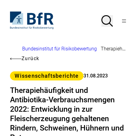
Direkt
zum
Seiteninhalt
Zur
Suche
Suche
springen
Startseite
Menü
von
öffnen
BfR
–
Bundesinstitut
Brotkrumennavigation
Bundesinstitut für Risikobewertung
Therapiehäufigkeit und Antibiotika-Verbrauchsmengen 2022: Entwicklung in zur Fleischerzeugung gehaltenen Rindern, Schweinen, Hühnern und Puten
für
Risikobewertung
Zurück
Kategorie
Wissenschaftsberichte
31.08.2023
Therapiehäufigkeit und
Antibiotika-Verbrauchsmengen
2022: Entwicklung in zur
Fleischerzeugung gehaltenen
Rindern, Schweinen, Hühnern und