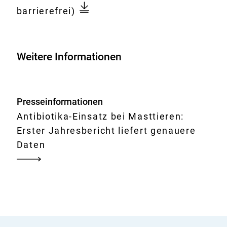
Dokument
und
barrierefrei)
Antibiotika-
Verbrauchsmengen
2022:
Weitere Informationen
Entwicklung
in
zur
Presseinformationen
Fleischerzeugung
Antibiotika-Einsatz bei Masttieren:
gehaltenen
Erster Jahresbericht liefert genauere
Rindern,
Daten
Schweinen,
Hühnern
und
Puten