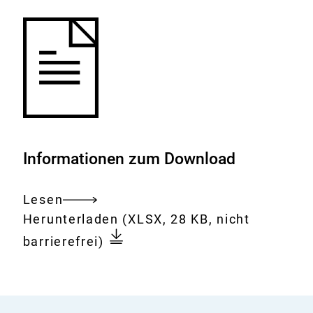
Informationen zum Download
Lesen
Gesamtes
Download:
Zuordnung
Herunterladen
(XLSX, 28 KB, nicht
Dokument
pflanzlicher
barrierefrei)
Lebensmittel
zu
Matrixgruppen