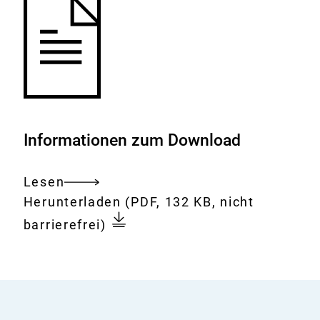
Informationen zum Download
Lesen
Gesamtes
Download:
Zirkon
Herunterladen
(PDF, 132 KB, nicht
Dokument
barrierefrei)