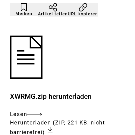
Artikel
Durch
nicht
Klicken
Merken
URL kopieren
Artikel teilen
gemerkt
der
Merkliste
hinzufügen.
XWRMG.zip herunterladen
Lesen
Gesamtes
Download:
ZIP-
Herunterladen
(ZIP, 221 KB, nicht
Dokument
Archiv
barrierefrei)