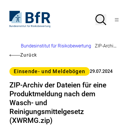
Direkt
zum
Seiteninhalt
Zur
Suche
Suche
springen
Startseite
Menü
von
öffnen
BfR
–
Bundesinstitut
Brotkrumennavigation
Bundesinstitut für Risikobewertung
ZIP-Archiv der Dateien für eine Produktmeldung nach dem Wasch- und Reinigungsmittelgesetz (XWRMG.zip)
für
Risikobewertung
Zurück
Kategorie
Einsende- und Meldebögen
29.07.2024
ZIP-Archiv der Dateien für eine
Produktmeldung nach dem
Wasch- und
Reinigungsmittelgesetz
(XWRMG.zip)