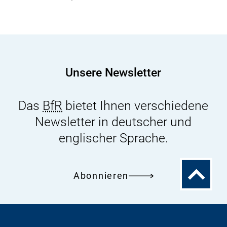
der
Dateien
für
eine
Produktmeldung
Unsere Newsletter
nach
dem
Das
BfR
bietet Ihnen verschiedene
Wasch-
Newsletter in deutscher und
und
Reinigungsmittelgesetz
englischer Sprache.
(XWRMG.zip)
Zum
Abonnieren
Seitenanfa