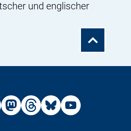
tscher und englischer
Zum
Seitenanfang
Externer
Externer
Externer
Externer
Link:
Link:
Link:
Link:
R
BfR
BfR
BfR
BfR
BfR