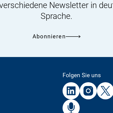
 verschiedene Newsletter in deu
Sprache.
Abonnieren
Folgen Sie uns
Externer
Externer
Externer
Link:
Link:
Link:
BfR
Bf
Externer
Link: