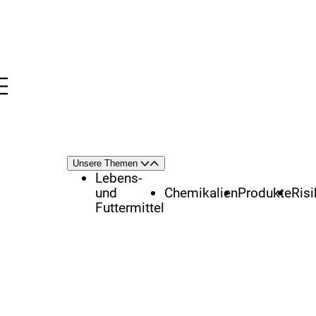
Menü
nü
Themenschwerpunkte
Unsere Themen
Öffnen
Schließen
Lebens-
und
Chemikalien
Produkte
Ris
Futtermittel