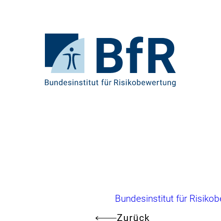
Direkt
zum
Seiteninhalt
springen
Zur
Startseite
von
BfR
–
Bundesinstitut
für
Risikobewertung
Brotkrumennavigation
Bundesinstitut für Risiko
Zurück