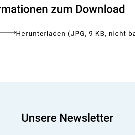
i
ormationen zum Download
s
i
k
o
Download:
Zimtstangen
-
Herunterladen
(JPG, 9 KB, nicht ba
tes
B
e
ent
w
e
r
t
u
n
g
Unsere Newsletter