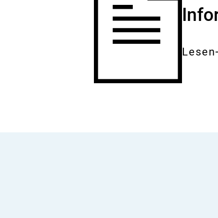
Inf
Lesen
Gesam
Dokum