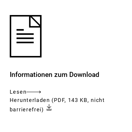
Merkliste
hinzufügen.
Informationen zum Download
Lesen
Gesamtes
Download:
Vorläufige
Herunterladen
(PDF, 143 KB, nicht
Dokument
Einschätzung
barrierefrei)
zu
unerwünschten