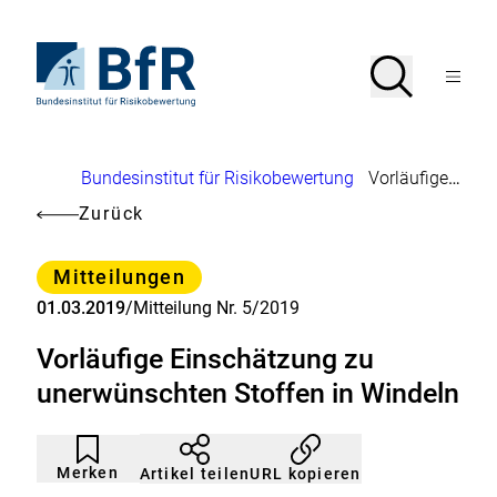
Direkt
zum
Seiteninhalt
Zur
Suche
Suche
springen
Startseite
Menü
von
öffnen
BfR
–
Bundesinstitut
Brotkrumennavigation
Bundesinstitut für Risikobewertung
Vorläufige Einschätzung zu unerwünschten Stoffen in Windeln
für
Risikobewertung
Zurück
Kategorie
Mitteilungen
01.03.2019
/
Mitteilung Nr. 5/2019
Vorläufige Einschätzung zu
unerwünschten Stoffen in Windeln
Artikel
Durch
nicht
Klicken
Merken
URL kopieren
Artikel teilen
gemerkt
der