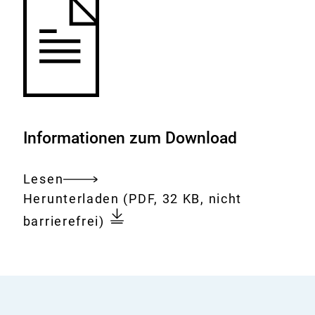
Informationen zum Download
Lesen
Gesamtes
Download:
Vita
Herunterladen
(PDF, 32 KB, nicht
Dokument
von
barrierefrei)
Barbara
Grune