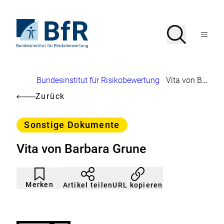
Direkt
zum
Seiteninhalt
Zur
Suche
Suche
springen
Startseite
Menü
von
öffnen
BfR
–
Bundesinstitut
Brotkrumennavigation
Bundesinstitut für Risikobewertung
Vita von Barbara Grune
für
Risikobewertung
Zurück
Kategorie
Sonstige Dokumente
Vita von Barbara Grune
Artikel
Durch
nicht
Klicken
Merken
URL kopieren
Artikel teilen
gemerkt
der
Merkliste
hinzufügen.