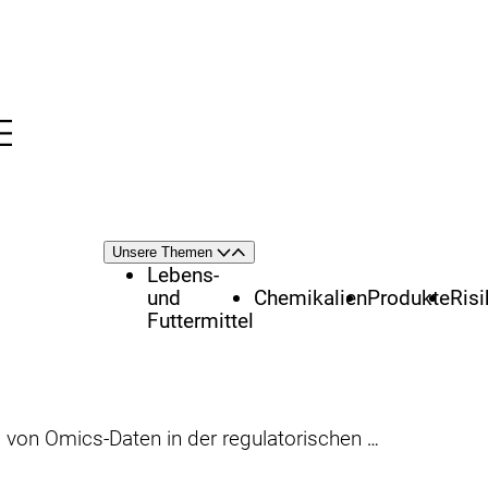
Menü
nü
Themenschwerpunkte
Unsere Themen
Öffnen
Schließen
Lebens-
und
Chemikalien
Produkte
Ris
Futtermittel
 Omics-Daten in der regulatorischen Toxikologie