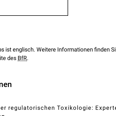
i
s
i
k
o
-
B
e
w
e
 ist englisch. Weitere Informationen finden Si
r
ite des
BfR
.
t
u
n
g
onen
er regulatorischen Toxikologie: Expert