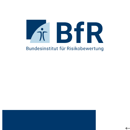
Direkt
zum
Seiteninhalt
springen
Zur
Startseite
von
BfR
–
Bundesinstitut
für
Risikobewertung
Br