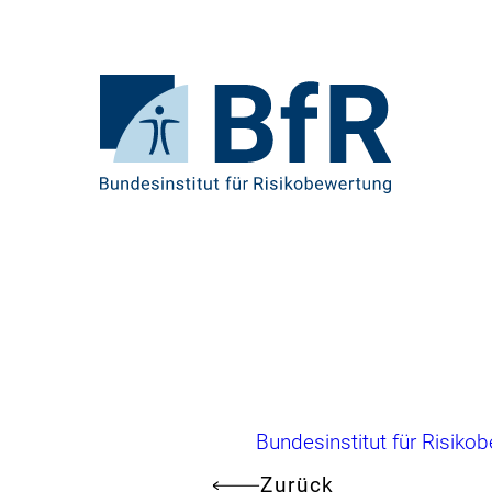
Direkt
zum
Seiteninhalt
springen
Zur
Startseite
von
BfR
–
Bundesinstitut
für
Risikobewertung
Brotkrumennavigation
Bundesinstitut für Risiko
Zurück