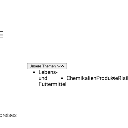
Menü
nü
Themenschwerpunkte
Unsere Themen
Öffnen
Schließen
Lebens-
und
Chemikalien
Produkte
Ris
Futtermittel
preises