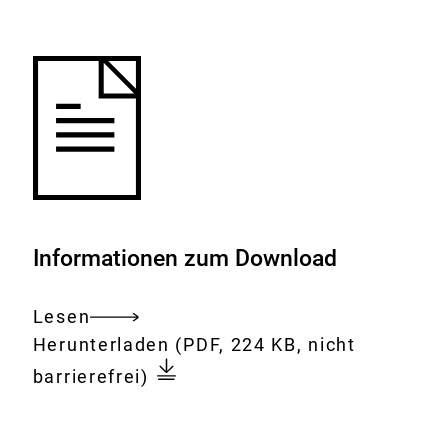
Merkliste
hinzufügen.
Informationen zum Download
Lesen
Gesamtes
Download:
Vergiftungsmonitoring
Herunterladen
(PDF, 224 KB, nicht
Dokument
von
barrierefrei)
Pestiziden
in