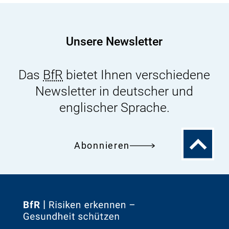
Deutschland
-
Tabelle
Unsere Newsletter
2
Das
BfR
bietet Ihnen verschiedene
Newsletter in deutscher und
englischer Sprache.
Zum
Abonnieren
Seitenanfa
Zur
Startseite