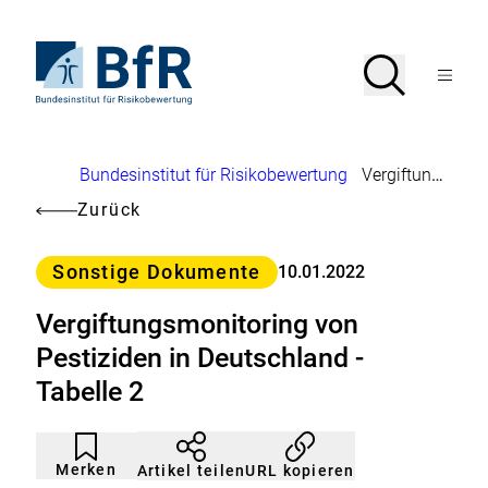
Direkt
zum
Seiteninhalt
Zur
Suche
Suche
springen
Startseite
Menü
von
öffnen
BfR
–
Bundesinstitut
Brotkrumennavigation
Bundesinstitut für Risikobewertung
Vergiftungsmonitoring von Pestiziden in Deutschland - Tabelle 2
für
Risikobewertung
Zurück
Kategorie
Sonstige Dokumente
10.01.2022
Vergiftungsmonitoring von
Pestiziden in Deutschland -
Tabelle 2
Artikel
Durch
nicht
Klicken
Merken
URL kopieren
Artikel teilen
gemerkt
der